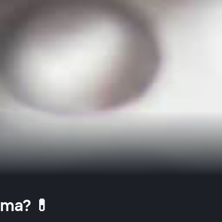
rma? 💊