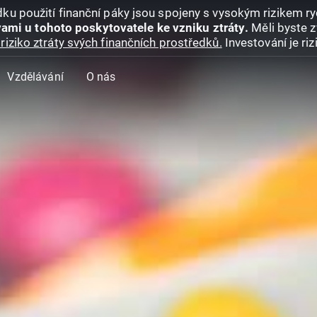
ku použití finanční páky jsou spojeny s vysokým rizikem ryc
ami u tohoto poskytovatele ke vzniku ztráty.
Měli byste z
riziko ztráty svých finančních prostředků.
Investování je ri
Vzdělávání
O nás