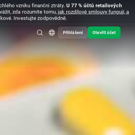
hlého vzniku finanční ztráty.
U 77 % účtů retailových
vážit, zda rozumíte tomu,
jak rozdílové smlouvy fungují, a
zikové. Investujte zodpovědně.
Přihlášení
Otevřít účet