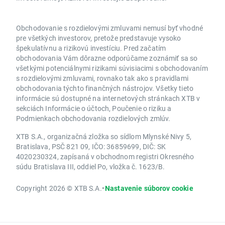
Obchodovanie s rozdielovými zmluvami nemusí byť vhodné
pre všetkých investorov, pretože predstavuje vysoko
špekulatívnu a rizikovú investíciu. Pred začatím
obchodovania Vám dôrazne odporúčame zoznámiť sa so
všetkými potenciálnymi rizikami súvisiacimi s obchodovaním
s rozdielovými zmluvami, rovnako tak ako s pravidlami
obchodovania týchto finančných nástrojov. Všetky tieto
informácie sú dostupné na internetových stránkach XTB v
sekciách Informácie o účtoch, Poučenie o riziku a
Podmienkach obchodovania rozdielových zmlúv.
XTB S.A., organizačná zložka so sídlom Mlynské Nivy 5,
Bratislava, PSČ 821 09, IČO: 36859699, DIČ: SK
4020230324, zapísaná v obchodnom registri Okresného
súdu Bratislava III, oddiel Po, vložka č. 1623/B.
Copyright 2026 © XTB S.A.
•
Nastavenie súborov cookie