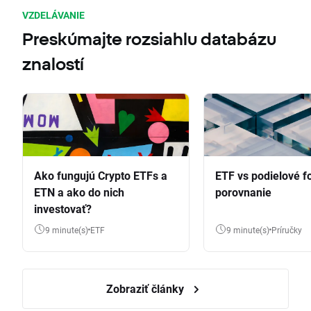
VZDELÁVANIE
Preskúmajte rozsiahlu databázu
znalostí
Ako fungujú Crypto ETFs a
ETF vs podielové f
ETN a ako do nich
porovnanie
investovať?
9 minute(s)
ETF
9 minute(s)
Príručky
Zobraziť články