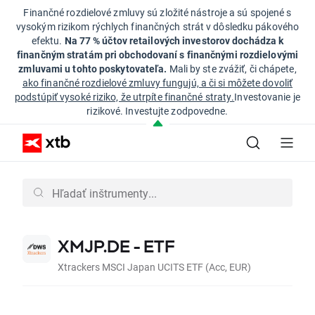
Finančné rozdielové zmluvy sú zložité nástroje a sú spojené s
vysokým rizikom rýchlych finančných strát v dôsledku pákového
efektu.
Na 77 % účtov retailových investorov dochádza k
finančným stratám pri obchodovaní s finančnými rozdielovými
zmluvami u tohto poskytovateľa.
Mali by ste zvážiť, či chápete,
ako finančné rozdielové zmluvy fungujú, a či si môžete dovoliť
podstúpiť vysoké riziko, že utrpíte finančné straty.
Investovanie je
rizikové. Investujte zodpovedne.
XMJP.DE - ETF
Xtrackers MSCI Japan UCITS ETF (Acc, EUR)