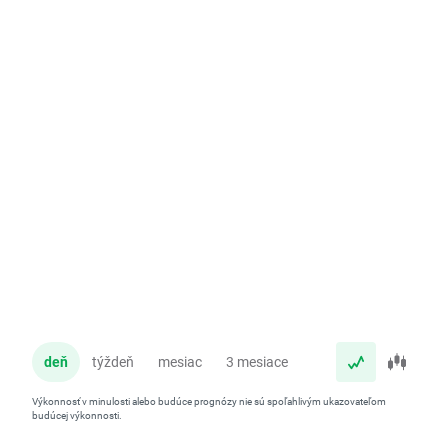
deň
týždeň
mesiac
3 mesiace
rok
Výkonnosť v minulosti alebo budúce prognózy nie sú spoľahlivým ukazovateľom
budúcej výkonnosti.