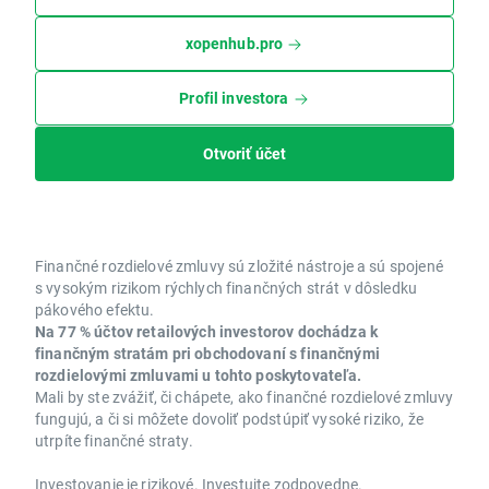
xopenhub.pro
Profil investora
Otvoriť účet
Finančné rozdielové zmluvy sú zložité nástroje a sú spojené
s vysokým rizikom rýchlych finančných strát v dôsledku
pákového efektu.
Na 77 % účtov retailových investorov dochádza k
finančným stratám pri obchodovaní s finančnými
rozdielovými zmluvami u tohto poskytovateľa.
Mali by ste zvážiť, či chápete, ako finančné rozdielové zmluvy
fungujú, a či si môžete dovoliť podstúpiť vysoké riziko, že
utrpíte finančné straty.
Investovanie je rizikové. Investujte zodpovedne.