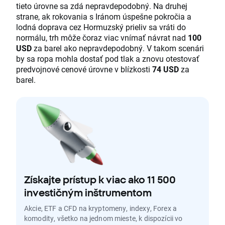
tieto úrovne sa zdá nepravdepodobný. Na druhej
strane, ak rokovania s Iránom úspešne pokročia a
lodná doprava cez Hormuzský prieliv sa vráti do
normálu, trh môže čoraz viac vnímať návrat nad
100
USD
za barel ako nepravdepodobný. V takom scenári
by sa ropa mohla dostať pod tlak a znovu otestovať
predvojnové cenové úrovne v blízkosti
74 USD
za
barel.
Získajte prístup k viac ako 11 500
investičným inštrumentom
Akcie, ETF a CFD na kryptomeny, indexy, Forex a
komodity, všetko na jednom mieste, k dispozícii vo