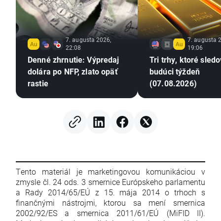
7. augusta 2026,
7. augusta 
22:08
19:06
Denné zhrnutie: Výpredaj
Tri trhy, ktoré sled
dolára po NFP, zlato opäť
budúci týždeň
rastie
(07.08.2026)
Tento materiál je marketingovou komunikáciou v
zmysle čl. 24 ods. 3 smernice Európskeho parlamentu
a Rady 2014/65/EÚ z 15. mája 2014 o trhoch s
finančnými nástrojmi, ktorou sa mení smernica
2002/92/ES a smernica 2011/61/EÚ (MiFID II).