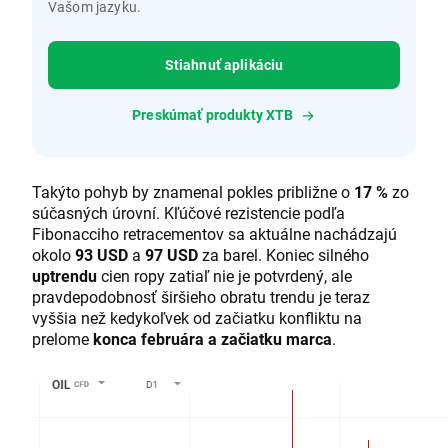
Vašom jazyku.
Stiahnuť aplikáciu
Preskúmať produkty XTB
Takýto pohyb by znamenal pokles približne o
17 %
zo
súčasných úrovní. Kľúčové rezistencie podľa
Fibonacciho retracementov sa aktuálne nachádzajú
okolo
93 USD
a
97 USD
za barel. Koniec silného
uptrendu
cien ropy zatiaľ nie je potvrdený, ale
pravdepodobnosť širšieho obratu trendu je teraz
vyššia než kedykoľvek od začiatku konfliktu na
prelome
konca februára a začiatku marca
.