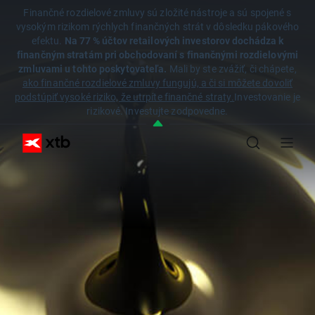
Finančné rozdielové zmluvy sú zložité nástroje a sú spojené s
vysokým rizikom rýchlych finančných strát v dôsledku pákového
efektu.
Na 77 % účtov retailových investorov dochádza k
finančným stratám pri obchodovaní s finančnými rozdielovými
zmluvami u tohto poskytovateľa.
Mali by ste zvážiť, či chápete,
ako finančné rozdielové zmluvy fungujú, a či si môžete dovoliť
podstúpiť vysoké riziko, že utrpíte finančné straty.
Investovanie je
rizikové. Investujte zodpovedne.