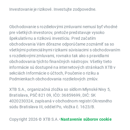
Investovanie je rizikové. Investujte zodpovedne.
Obchodovanie s rozdielovými zmluvami nemusí byť vhodné
pre všetkých investorov, pretože predstavuje vysoko
špekulatívnu a rizikovú investíciu. Pred začatím
obchodovania Vám dôrazne odporúčame zoznámiť sa so
všetkými potenciálnymi rizikami súvisiacimi s obchodovaním
s rozdielovými zmluvami, rovnako tak ako s pravidlami
obchodovania týchto finančných nástrojov. Všetky tieto
informácie sú dostupné na internetových stránkach XTB v
sekciách Informácie o účtoch, Poučenie o riziku a
Podmienkach obchodovania rozdielových zmlúv.
XTB S.A., organizačná zložka so sídlom Mlynské Nivy 5,
Bratislava, PSČ 821 09, IČO: 36859699, DIČ: SK
4020230324, zapísaná v obchodnom registri Okresného
súdu Bratislava III, oddiel Po, vložka č. 1623/B.
Copyright 2026 © XTB S.A.
•
Nastavenie súborov cookie