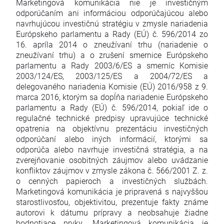
Marketingová komunikácia nie je investičným
odporúčaním ani informáciou odporúčajúcou alebo
navrhujúcou investičnú stratégiu v zmysle nariadenia
Európskeho parlamentu a Rady (EÚ) č. 596/2014 zo
16. apríla 2014 o zneužívaní trhu (nariadenie o
zneužívaní trhu) a o zrušení smernice Európskeho
parlamentu a Rady 2003/6/ES a smerníc Komisie
2003/124/ES, 2003/125/ES a 2004/72/ES a
delegovaného nariadenia Komisie (EÚ) 2016/958 z 9.
marca 2016, ktorým sa dopĺňa nariadenie Európskeho
parlamentu a Rady (EÚ) č. 596/2014, pokiaľ ide o
regulačné technické predpisy upravujúce technické
opatrenia na objektívnu prezentáciu investičných
odporúčaní alebo iných informácií, ktorými sa
odporúča alebo navrhuje investičná stratégia, a na
zverejňovanie osobitných záujmov alebo uvádzanie
konfliktov záujmov v zmysle zákona č. 566/2001 Z. z.
o cenných papieroch a investičných službách.
Marketingová komunikácia je pripravená s najvyššou
starostlivosťou, objektivitou, prezentuje fakty známe
autorovi k dátumu prípravy a neobsahuje žiadne
hodnotiace prvky. Marketingová komunikácia je