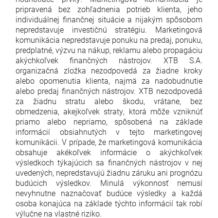
pripravená bez zohľadnenia potrieb klienta, jeho
individuálnej finančnej situácie a nijakým spôsobom
nepredstavuje investičnú stratégiu. Marketingová
komunikácia nepredstavuje ponuku na predaj, ponuku,
predplatné, výzvu na nákup, reklamu alebo propagáciu
akýchkoľvek finančných nástrojov. XTB S.A.
organizačná zložka nezodpovedá za žiadne kroky
alebo opomenutia klienta, najmä za nadobudnutie
alebo predaj finančných nástrojov. XTB nezodpovedá
za žiadnu stratu alebo škodu, vrátane, bez
obmedzenia, akejkoľvek straty, ktorá môže vzniknúť
priamo alebo nepriamo, spôsobená na základe
informácií obsiahnutých v tejto marketingovej
komunikácii. V prípade, že marketingová komunikácia
obsahuje akékoľvek informácie o akýchkoľvek
výsledkoch týkajúcich sa finančných nástrojov v nej
uvedených, nepredstavujú žiadnu záruku ani prognózu
budúcich výsledkov. Minulá výkonnosť nemusí
nevyhnutne naznačovať budúce výsledky a každá
osoba konajúca na základe týchto informácií tak robí
výlučne na vlastné riziko.