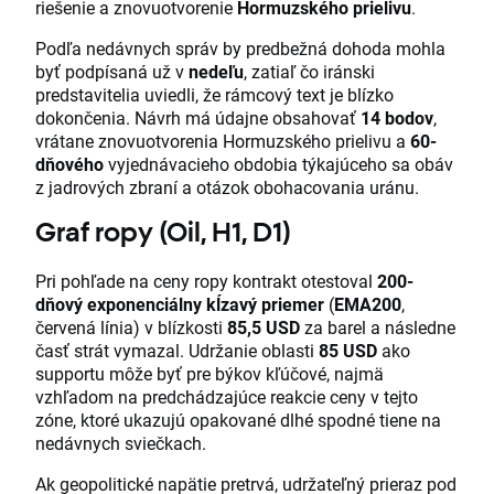
riešenie a znovuotvorenie
Hormuzského prielivu
.
Podľa nedávnych správ by predbežná dohoda mohla
byť podpísaná už v
nedeľu
, zatiaľ čo iránski
predstavitelia uviedli, že rámcový text je blízko
dokončenia. Návrh má údajne obsahovať
14 bodov
,
vrátane znovuotvorenia Hormuzského prielivu a
60-
dňového
vyjednávacieho obdobia týkajúceho sa obáv
z jadrových zbraní a otázok obohacovania uránu.
Graf ropy (Oil, H1, D1)
Pri pohľade na ceny ropy kontrakt otestoval
200-
dňový exponenciálny kĺzavý priemer
(
EMA200
,
červená línia) v blízkosti
85,5 USD
za barel a následne
časť strát vymazal. Udržanie oblasti
85 USD
ako
supportu môže byť pre býkov kľúčové, najmä
vzhľadom na predchádzajúce reakcie ceny v tejto
zóne, ktoré ukazujú opakované dlhé spodné tiene na
nedávnych sviečkach.
Ak geopolitické napätie pretrvá, udržateľný prieraz pod