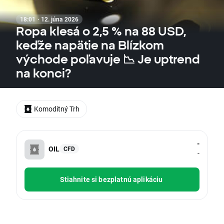
18:01 · 12. júna 2026
Ropa klesá o 2,5 % na 88 USD,
keďže napätie na Blízkom
východe poľavuje 📉 Je uptrend
na konci?
Komoditný Trh
-
OIL
CFD
-
Stiahnite si bezplatnú aplikáciu