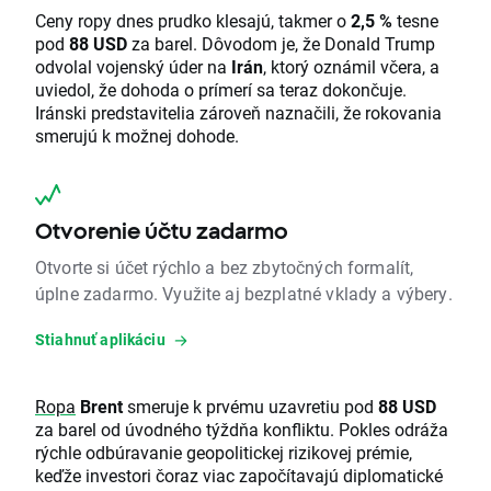
Ceny ropy dnes prudko klesajú, takmer o
2,5 %
tesne
pod
88 USD
za barel. Dôvodom je, že Donald Trump
odvolal vojenský úder na
Irán
, ktorý oznámil včera, a
uviedol, že dohoda o prímerí sa teraz dokončuje.
Iránski predstavitelia zároveň naznačili, že rokovania
smerujú k možnej dohode.
Otvorenie účtu zadarmo
Otvorte si účet rýchlo a bez zbytočných formalít,
úplne zadarmo. Využite aj bezplatné vklady a výbery.
Stiahnuť aplikáciu
Ropa
Brent
smeruje k prvému uzavretiu pod
88 USD
za barel od úvodného týždňa konfliktu. Pokles odráža
rýchle odbúravanie geopolitickej rizikovej prémie,
keďže investori čoraz viac započítavajú diplomatické