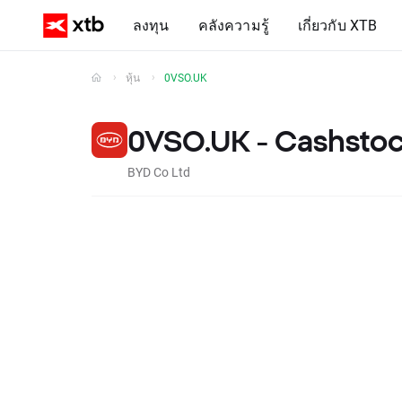
ลงทุน
คลังความรู้
เกี่ยวกับ XTB
หุ้น
0VSO.UK
0VSO.UK - Cashsto
BYD Co Ltd