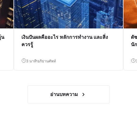
้น
เงินปันผลคืออะไร หลักการทำงาน และสิ่ง
ดั
ควรรู้
นั
3 นาที
อภิธานศัพท์
อ่านบทความ