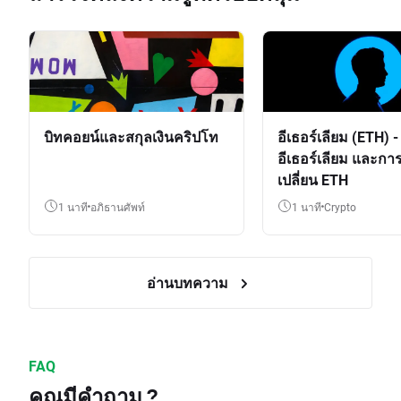
บิทคอยน์และสกุลเงินคริปโท
อีเธอร์เลียม (ETH) 
อีเธอร์เลียม และก
เปลี่ยน ETH
1 นาที
อภิธานศัพท์
1 นาที
crypto
อ่านบทความ
FAQ
คุณมีคำถาม ?