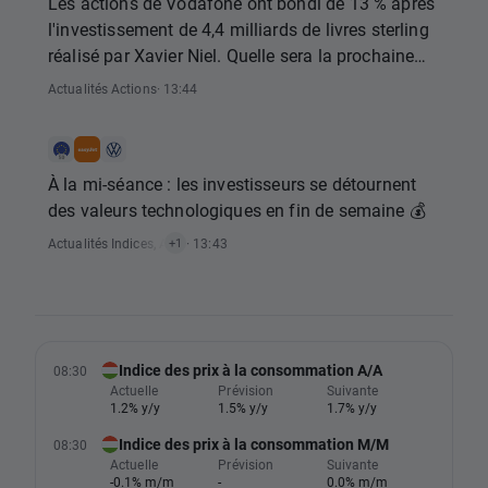
Les actions de Vodafone ont bondi de 13 % après
l'investissement de 4,4 milliards de livres sterling
réalisé par Xavier Niel. Quelle sera la prochaine
évolution du titre ?
Actualités Actions
· 13:44
À la mi-séance : les investisseurs se détournent
des valeurs technologiques en fin de semaine 💰
Actualités Indices
,
Actualités Actions
· 13:43
+1
Indice des prix à la consommation A/A
08:30
Actuelle
Prévision
Suivante
1.2% y/y
1.5% y/y
1.7% y/y
Indice des prix à la consommation M/M
08:30
Actuelle
Prévision
Suivante
-0.1% m/m
-
0.0% m/m