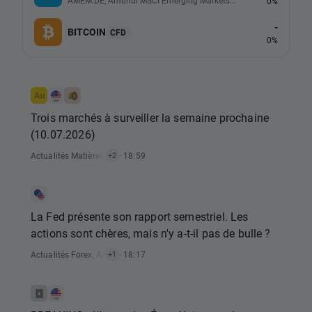
AMEM.DE, Amundi MSCI Emerging Markets UCITS (Acc EUR)
0%
-
BITCOIN
CFD
0%
Trois marchés à surveiller la semaine prochaine
(10.07.2026)
Actualités Matières Premières
· 18:59
,
Actualités Indices
+2
La Fed présente son rapport semestriel. Les
actions sont chères, mais n'y a-t-il pas de bulle ?
Actualités Forex
,
Actualités Rapports Économiques
· 18:17
+1