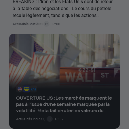
BREAKING : L'Iran et les États-Unis sont de retour
à la table des négociations ! Le cours du pétrole
recule légèrement, tandis que les actions
progressent légèrement !
Actualités Matières Premières
· 17:00
,
Actualités Indices
+2
OUVERTURE US : Les marchés marquent le
pas à l'issue d'une semaine marquée par la
volatilité. Meta fait chuter les valeurs du
secteur des semi-conducteurs (10.07.2026)
Actualités Indices
,
Actualités Actions
· 16:32
+1