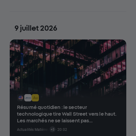
9 juillet 2026
Résumé quotidien : le secteur
technologique tire Wall Street vers le haut.
Les marchés ne se laissent pas
impressionner par les tensions entre les
Actualités Matières Premières
· 20:02
,
Actualités Indices
,
Actualités Crypto
+3
États-Unis et l'Iran