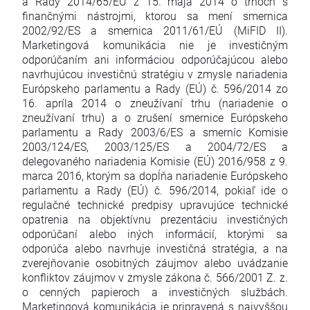
a Rady 2014/65/EÚ z 15. mája 2014 o trhoch s
finančnými nástrojmi, ktorou sa mení smernica
2002/92/ES a smernica 2011/61/EÚ (MiFID II).
Marketingová komunikácia nie je investičným
odporúčaním ani informáciou odporúčajúcou alebo
navrhujúcou investičnú stratégiu v zmysle nariadenia
Európskeho parlamentu a Rady (EÚ) č. 596/2014 zo
16. apríla 2014 o zneužívaní trhu (nariadenie o
zneužívaní trhu) a o zrušení smernice Európskeho
parlamentu a Rady 2003/6/ES a smerníc Komisie
2003/124/ES, 2003/125/ES a 2004/72/ES a
delegovaného nariadenia Komisie (EÚ) 2016/958 z 9.
marca 2016, ktorým sa dopĺňa nariadenie Európskeho
parlamentu a Rady (EÚ) č. 596/2014, pokiaľ ide o
regulačné technické predpisy upravujúce technické
opatrenia na objektívnu prezentáciu investičných
odporúčaní alebo iných informácií, ktorými sa
odporúča alebo navrhuje investičná stratégia, a na
zverejňovanie osobitných záujmov alebo uvádzanie
konfliktov záujmov v zmysle zákona č. 566/2001 Z. z.
o cenných papieroch a investičných službách.
Marketingová komunikácia je pripravená s najvyššou