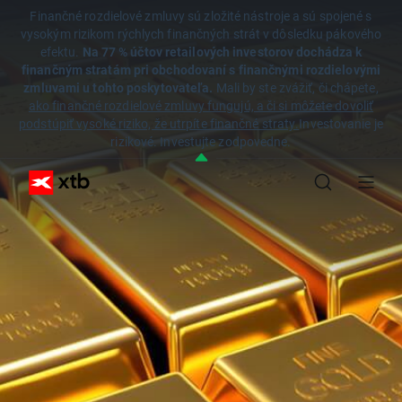
Finančné rozdielové zmluvy sú zložité nástroje a sú spojené s
vysokým rizikom rýchlych finančných strát v dôsledku pákového
efektu.
Na 77 % účtov retailových investorov dochádza k
finančným stratám pri obchodovaní s finančnými rozdielovými
zmluvami u tohto poskytovateľa.
Mali by ste zvážiť, či chápete,
ako finančné rozdielové zmluvy fungujú, a či si môžete dovoliť
podstúpiť vysoké riziko, že utrpíte finančné straty.
Investovanie je
rizikové. Investujte zodpovedne.