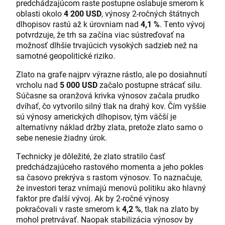
predchádzajúcom raste postupne oslabuje smerom k
oblasti okolo
4 200 USD
, výnosy 2-ročných štátnych
dlhopisov rastú až k úrovniam nad
4,1 %
. Tento vývoj
potvrdzuje, že trh sa začína viac sústreďovať na
možnosť dlhšie trvajúcich vysokých sadzieb než na
samotné geopolitické riziko.
Zlato na grafe najprv výrazne rástlo, ale po dosiahnutí
vrcholu nad
5 000 USD
začalo postupne strácať silu.
Súčasne sa oranžová krivka výnosov začala prudko
dvíhať, čo vytvorilo silný tlak na drahý kov. Čím vyššie
sú výnosy amerických dlhopisov, tým väčší je
alternatívny náklad držby zlata, pretože zlato samo o
sebe nenesie žiadny úrok.
Technicky je dôležité, že zlato stratilo časť
predchádzajúceho rastového momenta a jeho pokles
sa časovo prekrýva s rastom výnosov. To naznačuje,
že investori teraz vnímajú menovú politiku ako hlavný
faktor pre ďalší vývoj. Ak by 2-ročné výnosy
pokračovali v raste smerom k
4,2 %
, tlak na zlato by
mohol pretrvávať. Naopak stabilizácia výnosov by