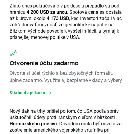
Zlato
dnes pokračovalo v poklese a prepadlo sa pod
hranicu
4 200 USD za uncu
. Spotová cena sa dostala
až k úrovni okolo
4 173 USD
, keď investori začali viac
zohľadňovať možnosť, že geopolitické napätie na
Blízkom východe povedie k vyššej inflácii, a tým aj k
prísnejšej menovej politike v USA.
Otvorenie účtu zadarmo
Otvorte si účet rýchlo a bez zbytočných formalít,
úplne zadarmo. Využite aj bezplatné vklady a výbery.
Stiahnuť aplikáciu
Nový tlak na trhy prišiel po tom, čo USA podľa správ
uskutočnili údery proti iránskym cieľom v blízkosti
Hormuzského prielivu
. Dôvodom mala byť odveta za
zostrelenie amerického vojenského vrtuľníka pri