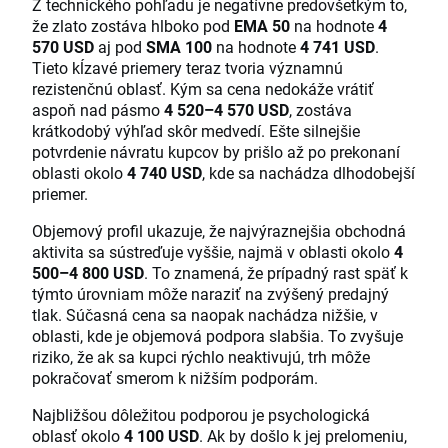
Z technického pohľadu je negatívne predovšetkým to,
že zlato zostáva hlboko pod
EMA 50
na hodnote
4
570 USD
aj pod
SMA 100
na hodnote
4 741 USD
.
Tieto kĺzavé priemery teraz tvoria významnú
rezistenčnú oblasť. Kým sa cena nedokáže vrátiť
aspoň nad pásmo
4 520–4 570 USD
, zostáva
krátkodobý výhľad skôr medvedí. Ešte silnejšie
potvrdenie návratu kupcov by prišlo až po prekonaní
oblasti okolo
4 740 USD
, kde sa nachádza dlhodobejší
priemer.
Objemový profil ukazuje, že najvýraznejšia obchodná
aktivita sa sústreďuje vyššie, najmä v oblasti okolo
4
500–4 800 USD
. To znamená, že prípadný rast späť k
týmto úrovniam môže naraziť na zvýšený predajný
tlak. Súčasná cena sa naopak nachádza nižšie, v
oblasti, kde je objemová podpora slabšia. To zvyšuje
riziko, že ak sa kupci rýchlo neaktivujú, trh môže
pokračovať smerom k nižším podporám.
Najbližšou dôležitou podporou je psychologická
oblasť okolo
4 100 USD
. Ak by došlo k jej prelomeniu,