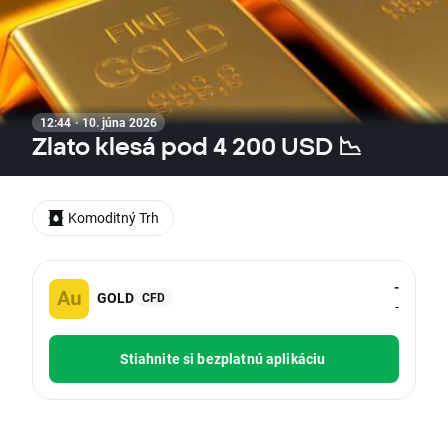
12:44 · 10. júna 2026
Zlato klesá pod 4 200 USD 📉
Komoditný Trh
-
GOLD
CFD
-
Stiahnite si bezplatnú aplikáciu