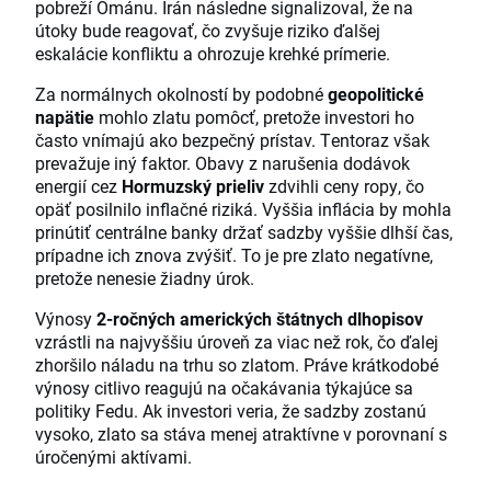
pobreží Ománu. Irán následne signalizoval, že na
útoky bude reagovať, čo zvyšuje riziko ďalšej
eskalácie konfliktu a ohrozuje krehké prímerie.
Za normálnych okolností by podobné
geopolitické
napätie
mohlo zlatu pomôcť, pretože investori ho
často vnímajú ako bezpečný prístav. Tentoraz však
prevažuje iný faktor. Obavy z narušenia dodávok
energií cez
Hormuzský prieliv
zdvihli ceny ropy, čo
opäť posilnilo inflačné riziká. Vyššia inflácia by mohla
prinútiť centrálne banky držať sadzby vyššie dlhší čas,
prípadne ich znova zvýšiť. To je pre zlato negatívne,
pretože nenesie žiadny úrok.
Výnosy
2-ročných amerických štátnych dlhopisov
vzrástli na najvyššiu úroveň za viac než rok, čo ďalej
zhoršilo náladu na trhu so zlatom. Práve krátkodobé
výnosy citlivo reagujú na očakávania týkajúce sa
politiky Fedu. Ak investori veria, že sadzby zostanú
vysoko, zlato sa stáva menej atraktívne v porovnaní s
úročenými aktívami.