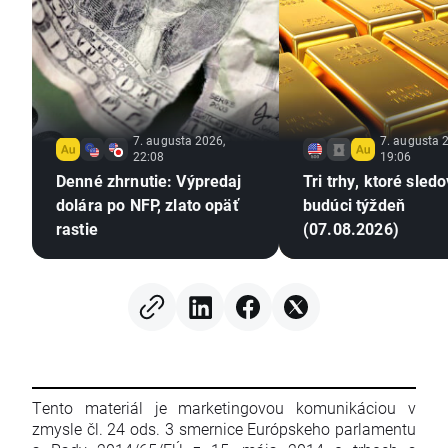
7. augusta 2026,
7. augusta 
22:08
19:06
Denné zhrnutie: Výpredaj
Tri trhy, ktoré sled
dolára po NFP, zlato opäť
budúci týždeň
rastie
(07.08.2026)
Tento materiál je marketingovou komunikáciou v
zmysle čl. 24 ods. 3 smernice Európskeho parlamentu