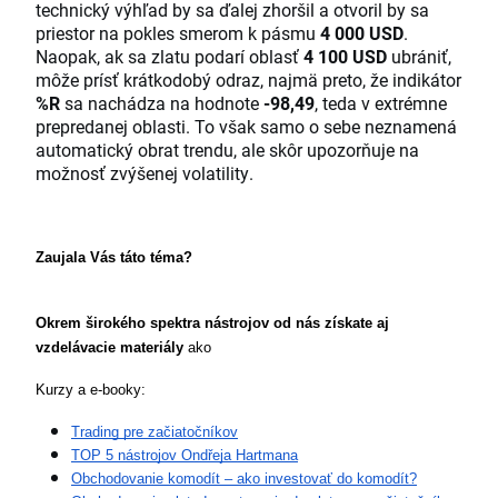
technický výhľad by sa ďalej zhoršil a otvoril by sa
priestor na pokles smerom k pásmu
4 000 USD
.
Naopak, ak sa zlatu podarí oblasť
4 100 USD
ubrániť,
môže prísť krátkodobý odraz, najmä preto, že indikátor
%R
sa nachádza na hodnote
-98,49
, teda v extrémne
prepredanej oblasti. To však samo o sebe neznamená
automatický obrat trendu, ale skôr upozorňuje na
možnosť zvýšenej volatility.
Zaujala Vás táto téma?
Okrem širokého spektra nástrojov od nás získate aj 
vzdelávacie materiály
 ako
Kurzy a e-booky:
Trading pre začiatočníkov
TOP 5 nástrojov Ondřeja Hartmana
Obchodovanie komodít – ako investovať do komodít?