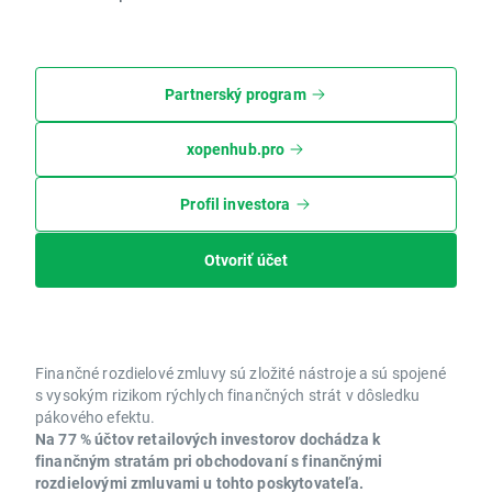
Partnerský program
xopenhub.pro
Profil investora
Otvoriť účet
Finančné rozdielové zmluvy sú zložité nástroje a sú spojené
s vysokým rizikom rýchlych finančných strát v dôsledku
pákového efektu.
Na 77 % účtov retailových investorov dochádza k
finančným stratám pri obchodovaní s finančnými
rozdielovými zmluvami u tohto poskytovateľa.