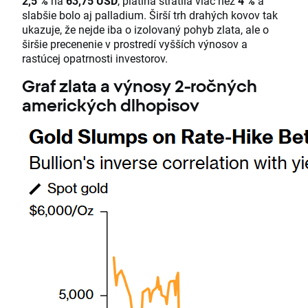
2,5 %
na
63,75 USD
, platina stratila viac než
4 %
a
slabšie bolo aj palladium. Širší trh drahých kovov tak
ukazuje, že nejde iba o izolovaný pohyb zlata, ale o
širšie precenenie v prostredí vyšších výnosov a
rastúcej opatrnosti investorov.
Graf zlata a výnosy 2-ročných
amerických dlhopisov