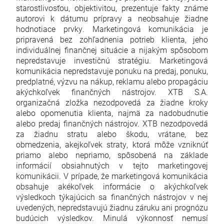
starostlivosťou, objektivitou, prezentuje fakty známe
autorovi k dátumu prípravy a neobsahuje žiadne
hodnotiace prvky. Marketingová komunikácia je
pripravená bez zohľadnenia potrieb klienta, jeho
individuálnej finančnej situácie a nijakým spôsobom
nepredstavuje investičnú stratégiu. Marketingová
komunikácia nepredstavuje ponuku na predaj, ponuku,
predplatné, výzvu na nákup, reklamu alebo propagáciu
akýchkoľvek finančných nástrojov. XTB S.A.
organizačná zložka nezodpovedá za žiadne kroky
alebo opomenutia klienta, najmä za nadobudnutie
alebo predaj finančných nástrojov. XTB nezodpovedá
za žiadnu stratu alebo škodu, vrátane, bez
obmedzenia, akejkoľvek straty, ktorá môže vzniknúť
priamo alebo nepriamo, spôsobená na základe
informácií obsiahnutých v tejto marketingovej
komunikácii. V prípade, že marketingová komunikácia
obsahuje akékoľvek informácie o akýchkoľvek
výsledkoch týkajúcich sa finančných nástrojov v nej
uvedených, nepredstavujú žiadnu záruku ani prognózu
budúcich výsledkov. Minulá výkonnosť nemusí