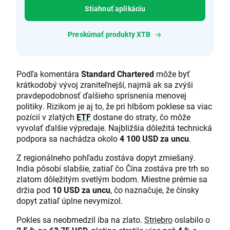
Stiahnuť aplikáciu
Preskúmať produkty XTB
Podľa komentára
Standard Chartered
môže byť
krátkodobý vývoj zraniteľnejší, najmä ak sa zvýši
pravdepodobnosť ďalšieho sprísnenia menovej
politiky. Rizikom je aj to, že pri hlbšom poklese sa viac
pozícií v zlatých
ETF
dostane do straty, čo môže
vyvolať ďalšie výpredaje. Najbližšia dôležitá technická
podpora sa nachádza okolo
4 100 USD za uncu
.
Z regionálneho pohľadu zostáva dopyt zmiešaný.
India pôsobí slabšie, zatiaľ čo Čína zostáva pre trh so
zlatom dôležitým svetlým bodom. Miestne prémie sa
držia pod
10 USD za uncu
, čo naznačuje, že čínsky
dopyt zatiaľ úplne nevymizol.
Pokles sa neobmedzil iba na zlato.
Striebro
oslabilo o