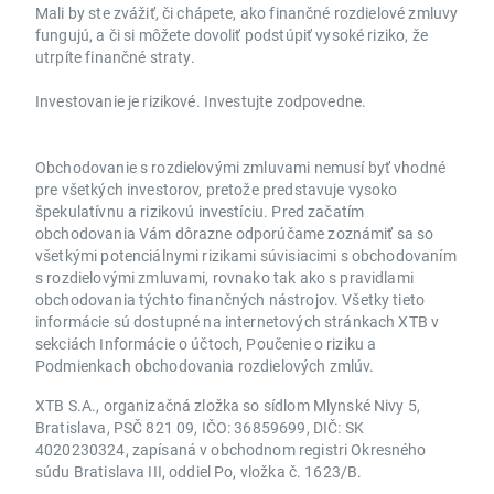
Mali by ste zvážiť, či chápete, ako finančné rozdielové zmluvy
fungujú, a či si môžete dovoliť podstúpiť vysoké riziko, že
utrpíte finančné straty.
Investovanie je rizikové. Investujte zodpovedne.
Obchodovanie s rozdielovými zmluvami nemusí byť vhodné
pre všetkých investorov, pretože predstavuje vysoko
špekulatívnu a rizikovú investíciu. Pred začatím
obchodovania Vám dôrazne odporúčame zoznámiť sa so
všetkými potenciálnymi rizikami súvisiacimi s obchodovaním
s rozdielovými zmluvami, rovnako tak ako s pravidlami
obchodovania týchto finančných nástrojov. Všetky tieto
informácie sú dostupné na internetových stránkach XTB v
sekciách Informácie o účtoch, Poučenie o riziku a
Podmienkach obchodovania rozdielových zmlúv.
XTB S.A., organizačná zložka so sídlom Mlynské Nivy 5,
Bratislava, PSČ 821 09, IČO: 36859699, DIČ: SK
4020230324, zapísaná v obchodnom registri Okresného
súdu Bratislava III, oddiel Po, vložka č. 1623/B.