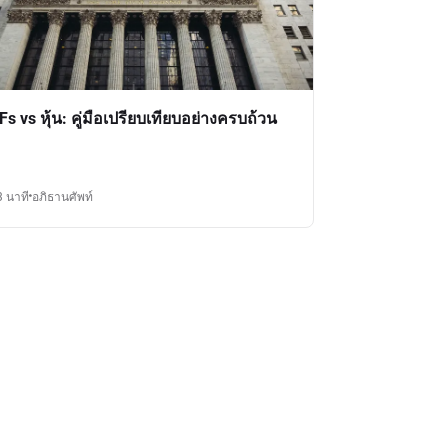
Fs vs หุ้น: คู่มือเปรียบเทียบอย่างครบถ้วน
3 นาที
อภิธานศัพท์