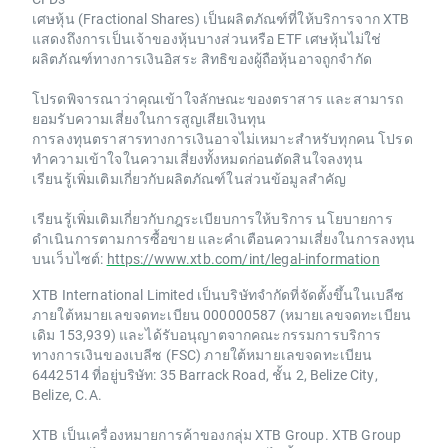
เศษหุ้น (Fractional Shares) เป็นผลิตภัณฑ์ที่ให้บริการจาก XTB
แสดงถึงการเป็นเจ้าของหุ้นบางส่วนหรือ ETF เศษหุ้นไม่ใช่
ผลิตภัณฑ์ทางการเงินอิสระ สิทธิของผู้ถือหุ้นอาจถูกจำกัด
โปรดพิจารณาว่าคุณเข้าใจลักษณะของตราสาร และสามารถ
ยอมรับความเสี่ยงในการสูญเสียเงินทุน
การลงทุนตราสารทางการเงินอาจไม่เหมาะสำหรับทุกคน โปรด
ทำความเข้าใจในความเสี่ยงทั้งหมดก่อนตัดสินใจลงทุน
เรียนรู้เพิ่มเติมเกี่ยวกับผลิตภัณฑ์ในส่วนข้อมูลสำคัญ
เรียนรู้เพิ่มเติมเกี่ยวกับกฎระเบียบการให้บริการ นโยบายการ
ดำเนินการตามการซื้อขาย และคำเตือนความเสี่ยงในการลงทุน
บนเว็บไซต์:
https://www.xtb.com/int/legal-information
XTB International Limited เป็นบริษัทจำกัดที่จัดตั้งขึ้นในเบลีซ
ภายใต้หมายเลขจดทะเบียน 000000587 (หมายเลขจดทะเบียน
เดิม 153,939) และได้รับอนุญาตจากคณะกรรมการบริการ
ทางการเงินของเบลีซ (FSC) ภายใต้หมายเลขจดทะเบียน
6442514 ที่อยู่บริษัท: 35 Barrack Road, ชั้น 2, Belize City,
Belize, C.A.
XTB เป็นเครื่องหมายการค้าของกลุ่ม XTB Group. XTB Group