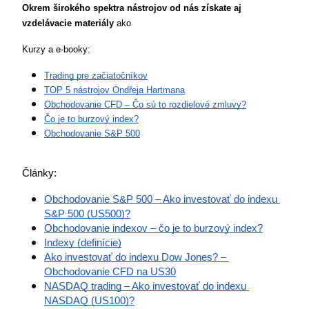
Okrem širokého spektra nástrojov od nás získate aj 
vzdelávacie materiály
 ako 
Kurzy a e-booky:
Trading pre začiatočníkov
TOP 5 nástrojov Ondřeja Hartmana
Obchodovanie 
CFD
 – Čo sú to rozdielové zmluvy?
Čo je to burzový index?
Obchodovanie S&P 500
Články:
Obchodovanie S&P 500 – Ako investovať do indexu 
S&P 500 (US500)?
Obchodovanie indexov – čo je to burzový index?
Indexy (definície)
Ako investovať do indexu 
Dow Jones
? – 
Obchodovanie CFD na US30
NASDAQ
 trading – Ako investovať do indexu 
NASDAQ (US100)?