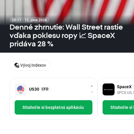
20:17 · 12. júna 2026
Denné zhrnutie: Wall Street rastie
vďaka poklesu ropy 📈 SpaceX
pridáva 28 %
Vývoj Indexov
-
SpaceX
US30
CFD
-
SPCX.US, 
Stiahnite si bezplatnú aplikáciu
Stiahnite si