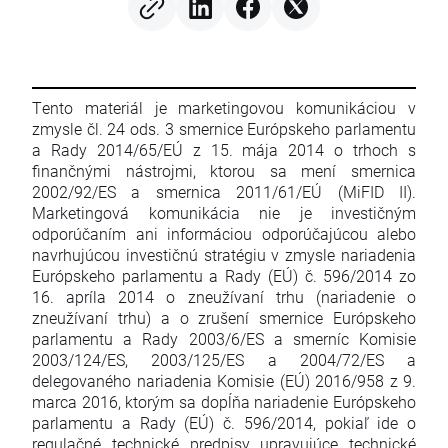
centre pozornosti
Tento materiál je marketingovou komunikáciou v
zmysle čl. 24 ods. 3 smernice Európskeho parlamentu
a Rady 2014/65/EÚ z 15. mája 2014 o trhoch s
finančnými nástrojmi, ktorou sa mení smernica
2002/92/ES a smernica 2011/61/EÚ (MiFID II).
Marketingová komunikácia nie je investičným
odporúčaním ani informáciou odporúčajúcou alebo
navrhujúcou investičnú stratégiu v zmysle nariadenia
Európskeho parlamentu a Rady (EÚ) č. 596/2014 zo
16. apríla 2014 o zneužívaní trhu (nariadenie o
zneužívaní trhu) a o zrušení smernice Európskeho
parlamentu a Rady 2003/6/ES a smerníc Komisie
2003/124/ES, 2003/125/ES a 2004/72/ES a
delegovaného nariadenia Komisie (EÚ) 2016/958 z 9.
marca 2016, ktorým sa dopĺňa nariadenie Európskeho
parlamentu a Rady (EÚ) č. 596/2014, pokiaľ ide o
regulačné technické predpisy upravujúce technické