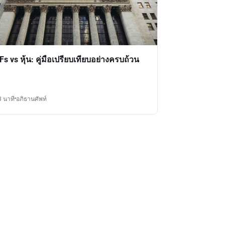
Fs vs หุ้น: คู่มือเปรียบเทียบอย่างครบถ้วน
3 นาที
อภิธานศัพท์