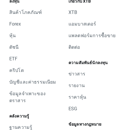
ลงทุน
เกี่ยวกับ XTB
สินค้าโภคภัณฑ์
XTB
Forex
แอมบาสเดอร์
หุ้น
แพลตฟอร์มการซื้อขาย
ดัชนี
ติดต่อ
ETF
ความสัมพันธ์นักลงทุน
คริปโต
ข่าวสาร
บัญชีและค่าธรรมเนียม
รายงาน
ข้อมูลจำเพาะของ
ราคาหุ้น
ตราสาร
ESG
คลังความรู้
ข้อมูลทางกฎหมาย
ฐานความรู้