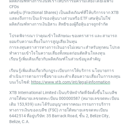
ผลิตภัณฑ์ทางการเงินที่เราให้บริการมีความเสี่ยงโดยเฉพาะ
CFDs
เศษหุ้น (Fractional Shares) เป็นผลิตภัณฑ์ที่ให้บริการจาก XTB
แสดงถึงการเป็นเจ้าของหุ้นบางส่วนหรือ ETF เศษหุ้นไม่ใช่
ผลิตภัณฑ์ทางการเงินอิสระ สิทธิของผู้ถือหุ้นอาจถูกจำกัด
โปรดพิจารณาว่าคุณเข้าใจลักษณะของตราสาร และสามารถ
ยอมรับความเสี่ยงในการสูญเสียเงินทุน
การลงทุนตราสารทางการเงินอาจไม่เหมาะสำหรับทุกคน โปรด
ทำความเข้าใจในความเสี่ยงทั้งหมดก่อนตัดสินใจลงทุน
เรียนรู้เพิ่มเติมเกี่ยวกับผลิตภัณฑ์ในส่วนข้อมูลสำคัญ
เรียนรู้เพิ่มเติมเกี่ยวกับกฎระเบียบการให้บริการ นโยบายการ
ดำเนินการตามการซื้อขาย และคำเตือนความเสี่ยงในการลงทุน
บนเว็บไซต์:
https://www.xtb.com/int/legal-information
XTB International Limited เป็นบริษัทจำกัดที่จัดตั้งขึ้นในเบลีซ
ภายใต้หมายเลขจดทะเบียน 000000587 (หมายเลขจดทะเบียน
เดิม 153,939) และได้รับอนุญาตจากคณะกรรมการบริการ
ทางการเงินของเบลีซ (FSC) ภายใต้หมายเลขจดทะเบียน
6442514 ที่อยู่บริษัท: 35 Barrack Road, ชั้น 2, Belize City,
Belize, C.A.