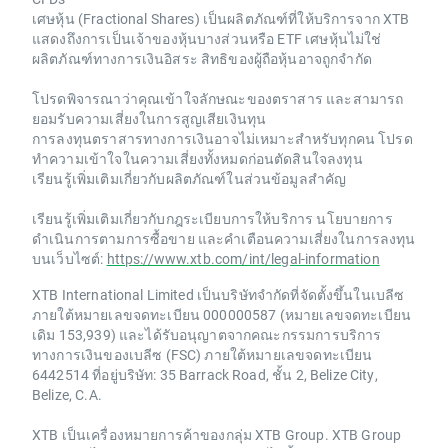
เศษหุ้น (Fractional Shares) เป็นผลิตภัณฑ์ที่ให้บริการจาก XTB
แสดงถึงการเป็นเจ้าของหุ้นบางส่วนหรือ ETF เศษหุ้นไม่ใช่
ผลิตภัณฑ์ทางการเงินอิสระ สิทธิของผู้ถือหุ้นอาจถูกจำกัด
โปรดพิจารณาว่าคุณเข้าใจลักษณะของตราสาร และสามารถ
ยอมรับความเสี่ยงในการสูญเสียเงินทุน
การลงทุนตราสารทางการเงินอาจไม่เหมาะสำหรับทุกคน โปรด
ทำความเข้าใจในความเสี่ยงทั้งหมดก่อนตัดสินใจลงทุน
เรียนรู้เพิ่มเติมเกี่ยวกับผลิตภัณฑ์ในส่วนข้อมูลสำคัญ
เรียนรู้เพิ่มเติมเกี่ยวกับกฎระเบียบการให้บริการ นโยบายการ
ดำเนินการตามการซื้อขาย และคำเตือนความเสี่ยงในการลงทุน
บนเว็บไซต์:
https://www.xtb.com/int/legal-information
XTB International Limited เป็นบริษัทจำกัดที่จัดตั้งขึ้นในเบลีซ
ภายใต้หมายเลขจดทะเบียน 000000587 (หมายเลขจดทะเบียน
เดิม 153,939) และได้รับอนุญาตจากคณะกรรมการบริการ
ทางการเงินของเบลีซ (FSC) ภายใต้หมายเลขจดทะเบียน
6442514 ที่อยู่บริษัท: 35 Barrack Road, ชั้น 2, Belize City,
Belize, C.A.
XTB เป็นเครื่องหมายการค้าของกลุ่ม XTB Group. XTB Group