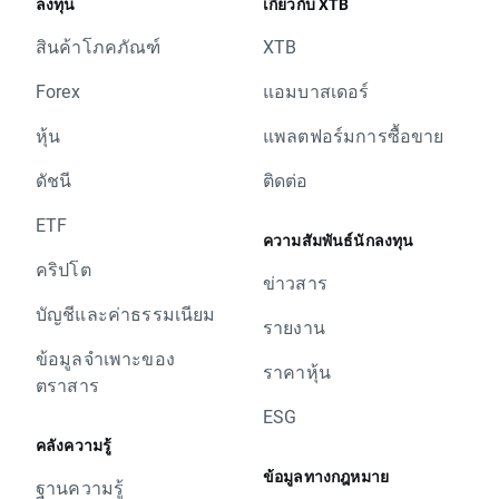
ลงทุน
เกี่ยวกับ XTB
สินค้าโภคภัณฑ์
XTB
Forex
แอมบาสเดอร์
หุ้น
แพลตฟอร์มการซื้อขาย
ดัชนี
ติดต่อ
ETF
ความสัมพันธ์นักลงทุน
คริปโต
ข่าวสาร
บัญชีและค่าธรรมเนียม
รายงาน
ข้อมูลจำเพาะของ
ราคาหุ้น
ตราสาร
ESG
คลังความรู้
ข้อมูลทางกฎหมาย
ฐานความรู้