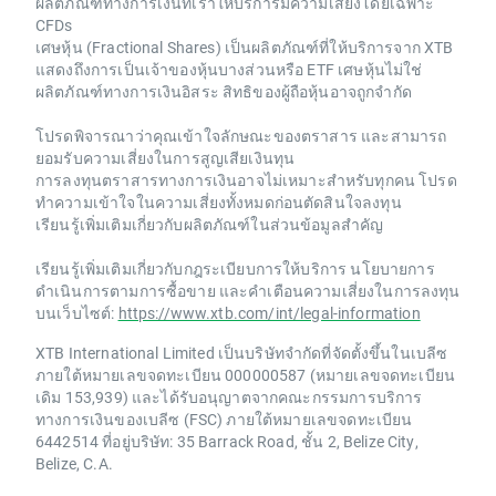
ผลิตภัณฑ์ทางการเงินที่เราให้บริการมีความเสี่ยงโดยเฉพาะ
CFDs
เศษหุ้น (Fractional Shares) เป็นผลิตภัณฑ์ที่ให้บริการจาก XTB
แสดงถึงการเป็นเจ้าของหุ้นบางส่วนหรือ ETF เศษหุ้นไม่ใช่
ผลิตภัณฑ์ทางการเงินอิสระ สิทธิของผู้ถือหุ้นอาจถูกจำกัด
โปรดพิจารณาว่าคุณเข้าใจลักษณะของตราสาร และสามารถ
ยอมรับความเสี่ยงในการสูญเสียเงินทุน
การลงทุนตราสารทางการเงินอาจไม่เหมาะสำหรับทุกคน โปรด
ทำความเข้าใจในความเสี่ยงทั้งหมดก่อนตัดสินใจลงทุน
เรียนรู้เพิ่มเติมเกี่ยวกับผลิตภัณฑ์ในส่วนข้อมูลสำคัญ
เรียนรู้เพิ่มเติมเกี่ยวกับกฎระเบียบการให้บริการ นโยบายการ
ดำเนินการตามการซื้อขาย และคำเตือนความเสี่ยงในการลงทุน
บนเว็บไซต์:
https://www.xtb.com/int/legal-information
XTB International Limited เป็นบริษัทจำกัดที่จัดตั้งขึ้นในเบลีซ
ภายใต้หมายเลขจดทะเบียน 000000587 (หมายเลขจดทะเบียน
เดิม 153,939) และได้รับอนุญาตจากคณะกรรมการบริการ
ทางการเงินของเบลีซ (FSC) ภายใต้หมายเลขจดทะเบียน
6442514 ที่อยู่บริษัท: 35 Barrack Road, ชั้น 2, Belize City,
Belize, C.A.