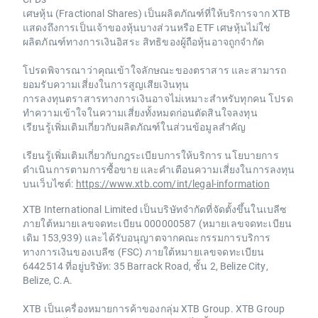
เศษหุ้น (Fractional Shares) เป็นผลิตภัณฑ์ที่ให้บริการจาก XTB
แสดงถึงการเป็นเจ้าของหุ้นบางส่วนหรือ ETF เศษหุ้นไม่ใช่
ผลิตภัณฑ์ทางการเงินอิสระ สิทธิของผู้ถือหุ้นอาจถูกจำกัด
โปรดพิจารณาว่าคุณเข้าใจลักษณะของตราสาร และสามารถ
ยอมรับความเสี่ยงในการสูญเสียเงินทุน
การลงทุนตราสารทางการเงินอาจไม่เหมาะสำหรับทุกคน โปรด
ทำความเข้าใจในความเสี่ยงทั้งหมดก่อนตัดสินใจลงทุน
เรียนรู้เพิ่มเติมเกี่ยวกับผลิตภัณฑ์ในส่วนข้อมูลสำคัญ
เรียนรู้เพิ่มเติมเกี่ยวกับกฎระเบียบการให้บริการ นโยบายการ
ดำเนินการตามการซื้อขาย และคำเตือนความเสี่ยงในการลงทุน
บนเว็บไซต์:
https://www.xtb.com/int/legal-information
XTB International Limited เป็นบริษัทจำกัดที่จัดตั้งขึ้นในเบลีซ
ภายใต้หมายเลขจดทะเบียน 000000587 (หมายเลขจดทะเบียน
เดิม 153,939) และได้รับอนุญาตจากคณะกรรมการบริการ
ทางการเงินของเบลีซ (FSC) ภายใต้หมายเลขจดทะเบียน
6442514 ที่อยู่บริษัท: 35 Barrack Road, ชั้น 2, Belize City,
Belize, C.A.
XTB เป็นเครื่องหมายการค้าของกลุ่ม XTB Group. XTB Group