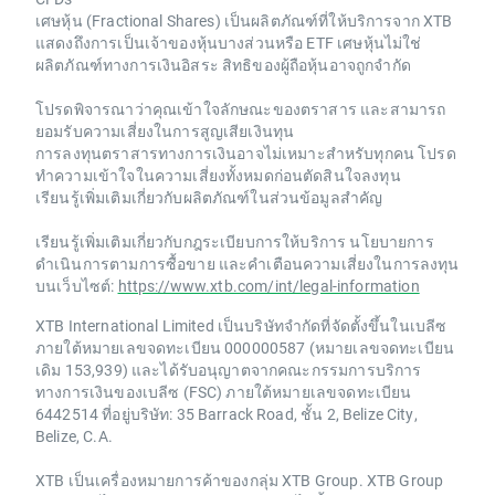
เศษหุ้น (Fractional Shares) เป็นผลิตภัณฑ์ที่ให้บริการจาก XTB
แสดงถึงการเป็นเจ้าของหุ้นบางส่วนหรือ ETF เศษหุ้นไม่ใช่
ผลิตภัณฑ์ทางการเงินอิสระ สิทธิของผู้ถือหุ้นอาจถูกจำกัด
โปรดพิจารณาว่าคุณเข้าใจลักษณะของตราสาร และสามารถ
ยอมรับความเสี่ยงในการสูญเสียเงินทุน
การลงทุนตราสารทางการเงินอาจไม่เหมาะสำหรับทุกคน โปรด
ทำความเข้าใจในความเสี่ยงทั้งหมดก่อนตัดสินใจลงทุน
เรียนรู้เพิ่มเติมเกี่ยวกับผลิตภัณฑ์ในส่วนข้อมูลสำคัญ
เรียนรู้เพิ่มเติมเกี่ยวกับกฎระเบียบการให้บริการ นโยบายการ
ดำเนินการตามการซื้อขาย และคำเตือนความเสี่ยงในการลงทุน
บนเว็บไซต์:
https://www.xtb.com/int/legal-information
XTB International Limited เป็นบริษัทจำกัดที่จัดตั้งขึ้นในเบลีซ
ภายใต้หมายเลขจดทะเบียน 000000587 (หมายเลขจดทะเบียน
เดิม 153,939) และได้รับอนุญาตจากคณะกรรมการบริการ
ทางการเงินของเบลีซ (FSC) ภายใต้หมายเลขจดทะเบียน
6442514 ที่อยู่บริษัท: 35 Barrack Road, ชั้น 2, Belize City,
Belize, C.A.
XTB เป็นเครื่องหมายการค้าของกลุ่ม XTB Group. XTB Group