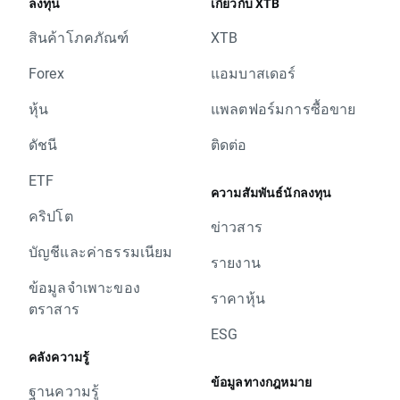
ลงทุน
เกี่ยวกับ XTB
สินค้าโภคภัณฑ์
XTB
Forex
แอมบาสเดอร์
หุ้น
แพลตฟอร์มการซื้อขาย
ดัชนี
ติดต่อ
ETF
ความสัมพันธ์นักลงทุน
คริปโต
ข่าวสาร
บัญชีและค่าธรรมเนียม
รายงาน
ข้อมูลจำเพาะของ
ราคาหุ้น
ตราสาร
ESG
คลังความรู้
ข้อมูลทางกฎหมาย
ฐานความรู้