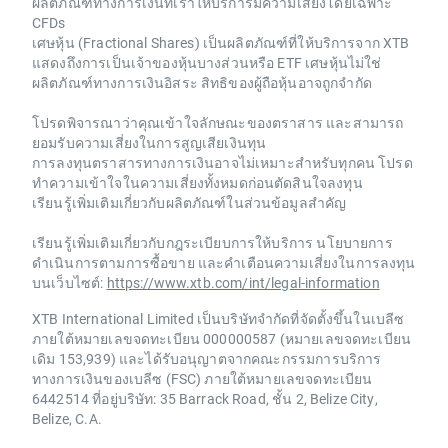
ผลิตภัณฑ์ทางการเงินที่เราให้บริการมีความเสี่ยงโดยเฉพาะ
CFDs
เศษหุ้น (Fractional Shares) เป็นผลิตภัณฑ์ที่ให้บริการจาก XTB
แสดงถึงการเป็นเจ้าของหุ้นบางส่วนหรือ ETF เศษหุ้นไม่ใช่
ผลิตภัณฑ์ทางการเงินอิสระ สิทธิของผู้ถือหุ้นอาจถูกจำกัด
โปรดพิจารณาว่าคุณเข้าใจลักษณะของตราสาร และสามารถ
ยอมรับความเสี่ยงในการสูญเสียเงินทุน
การลงทุนตราสารทางการเงินอาจไม่เหมาะสำหรับทุกคน โปรด
ทำความเข้าใจในความเสี่ยงทั้งหมดก่อนตัดสินใจลงทุน
เรียนรู้เพิ่มเติมเกี่ยวกับผลิตภัณฑ์ในส่วนข้อมูลสำคัญ
เรียนรู้เพิ่มเติมเกี่ยวกับกฎระเบียบการให้บริการ นโยบายการ
ดำเนินการตามการซื้อขาย และคำเตือนความเสี่ยงในการลงทุน
บนเว็บไซต์:
https://www.xtb.com/int/legal-information
XTB International Limited เป็นบริษัทจำกัดที่จัดตั้งขึ้นในเบลีซ
ภายใต้หมายเลขจดทะเบียน 000000587 (หมายเลขจดทะเบียน
เดิม 153,939) และได้รับอนุญาตจากคณะกรรมการบริการ
ทางการเงินของเบลีซ (FSC) ภายใต้หมายเลขจดทะเบียน
6442514 ที่อยู่บริษัท: 35 Barrack Road, ชั้น 2, Belize City,
Belize, C.A.