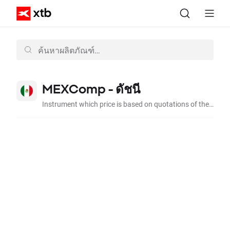
MEXComp - ดัชนี
Instrument which price is based on quotations of the contract for index reflecting largest Mexican stocks quoted on the Mexican regulated market.