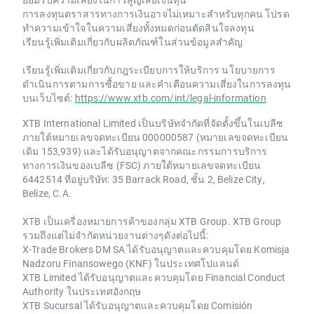
การลงทุนตราสารทางการเงินอาจไม่เหมาะสำหรับทุกคน โปรด
ทำความเข้าใจในความเสี่ยงทั้งหมดก่อนตัดสินใจลงทุน
เรียนรู้เพิ่มเติมเกี่ยวกับผลิตภัณฑ์ในส่วนข้อมูลสำคัญ
เรียนรู้เพิ่มเติมเกี่ยวกับกฎระเบียบการให้บริการ นโยบายการ
ดำเนินการตามการซื้อขาย และคำเตือนความเสี่ยงในการลงทุน
บนเว็บไซต์:
https://www.xtb.com/int/legal-information
XTB International Limited เป็นบริษัทจำกัดที่จัดตั้งขึ้นในเบลีซ
ภายใต้หมายเลขจดทะเบียน 000000587 (หมายเลขจดทะเบียน
เดิม 153,939) และได้รับอนุญาตจากคณะกรรมการบริการ
ทางการเงินของเบลีซ (FSC) ภายใต้หมายเลขจดทะเบียน
6442514 ที่อยู่บริษัท: 35 Barrack Road, ชั้น 2, Belize City,
Belize, C.A.
XTB เป็นเครื่องหมายการค้าของกลุ่ม XTB Group. XTB Group
รวมถึงแต่ไม่จำกัดหน่วยงานต่างๆดังต่อไปนี้:
X-Trade Brokers DM SA ได้รับอนุญาตและควบคุมโดย Komisja
Nadzoru Finansowego (KNF) ในประเทศโปแลนด์
XTB Limited ได้รับอนุญาตและควบคุมโดย Financial Conduct
Authority ในประเทศอังกฤษ
XTB Sucursal ได้รับอนุญาตและควบคุมโดย Comisión