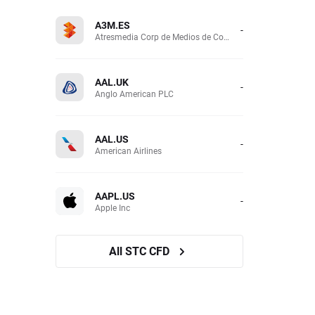
A3M.ES
-
Atresmedia Corp de Medios de Comunicacion SA
AAL.UK
-
Anglo American PLC
AAL.US
-
American Airlines
AAPL.US
-
Apple Inc
All STC CFD