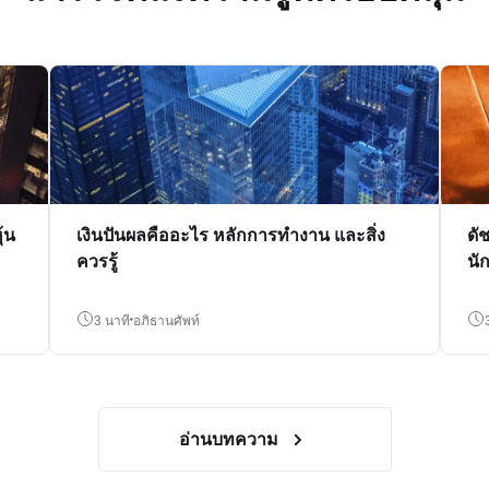
้น
เงินปันผลคืออะไร หลักการทำงาน และสิ่ง
ดั
ควรรู้
นั
3 นาที
อภิธานศัพท์
อ่านบทความ