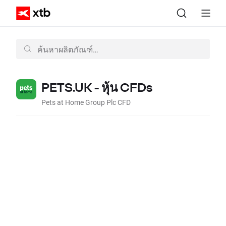
PETS.UK - หุ้น CFDs
Pets at Home Group Plc CFD