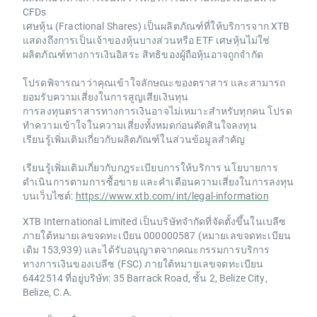
CFDs
เศษหุ้น (Fractional Shares) เป็นผลิตภัณฑ์ที่ให้บริการจาก XTB
แสดงถึงการเป็นเจ้าของหุ้นบางส่วนหรือ ETF เศษหุ้นไม่ใช่
ผลิตภัณฑ์ทางการเงินอิสระ สิทธิของผู้ถือหุ้นอาจถูกจำกัด
โปรดพิจารณาว่าคุณเข้าใจลักษณะของตราสาร และสามารถ
ยอมรับความเสี่ยงในการสูญเสียเงินทุน
การลงทุนตราสารทางการเงินอาจไม่เหมาะสำหรับทุกคน โปรด
ทำความเข้าใจในความเสี่ยงทั้งหมดก่อนตัดสินใจลงทุน
เรียนรู้เพิ่มเติมเกี่ยวกับผลิตภัณฑ์ในส่วนข้อมูลสำคัญ
เรียนรู้เพิ่มเติมเกี่ยวกับกฎระเบียบการให้บริการ นโยบายการ
ดำเนินการตามการซื้อขาย และคำเตือนความเสี่ยงในการลงทุน
บนเว็บไซต์:
https://www.xtb.com/int/legal-information
XTB International Limited เป็นบริษัทจำกัดที่จัดตั้งขึ้นในเบลีซ
ภายใต้หมายเลขจดทะเบียน 000000587 (หมายเลขจดทะเบียน
เดิม 153,939) และได้รับอนุญาตจากคณะกรรมการบริการ
ทางการเงินของเบลีซ (FSC) ภายใต้หมายเลขจดทะเบียน
6442514 ที่อยู่บริษัท: 35 Barrack Road, ชั้น 2, Belize City,
Belize, C.A.