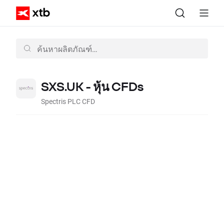
SXS.UK - หุ้น CFDs
Spectris PLC CFD