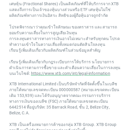
เศษหุ้น (Fractional Shares) เป็นผลิตภัณฑ์ที่ให้บริการจาก XTB
แสดงถึงการเป็นเจ้าของหุ้นบางส่วนหรือ ETF เศษหุ้นไม่ใช่
ผลิตภัณฑ์ทางการเงินอิสระ สิทธิของผู้ถือหุ้นอาจถูกจำกัด
โปรดพิจารณาว่าคุณเข้าใจลักษณะของตราสาร และสามารถ
ยอมรับความเสี่ยงในการสูญเสียเงินทุน
การลงทุนตราสารทางการเงินอาจไม่เหมาะสำหรับทุกคน โปรด
ทำความเข้าใจในความเสี่ยงทั้งหมดก่อนตัดสินใจลงทุน
เรียนรู้เพิ่มเติมเกี่ยวกับผลิตภัณฑ์ในส่วนข้อมูลสำคัญ
เรียนรู้เพิ่มเติมเกี่ยวกับกฎระเบียบการให้บริการ นโยบายการ
ดำเนินการตามการซื้อขาย และคำเตือนความเสี่ยงในการลงทุน
บนเว็บไซต์:
https://www.xtb.com/int/legal-information
XTB International Limited เป็นบริษัทจำกัดที่จัดตั้งขึ้นในเบลีซ
ภายใต้หมายเลขจดทะเบียน 000000587 (หมายเลขจดทะเบียน
เดิม 153,939) และได้รับอนุญาตจากคณะกรรมการบริการ
ทางการเงินของเบลีซ (FSC) ภายใต้หมายเลขจดทะเบียน
6442514 ที่อยู่บริษัท: 35 Barrack Road, ชั้น 2, Belize City,
Belize, C.A.
XTB เป็นเครื่องหมายการค้าของกลุ่ม XTB Group. XTB Group