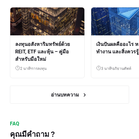
ลงทุนอสังหาริมทรัพย์ด้วย
เงินปันผลคืออะไร ห
REIT, ETF และหุ้น – คู่มือ
ทำงาน และสิ่งควรรู้
สำหรับมือใหม่
2 นาที
การลงทุน
3 นาที
อภิธานศัพท์
อ่านบทความ
FAQ
คุณมีคำถาม ?