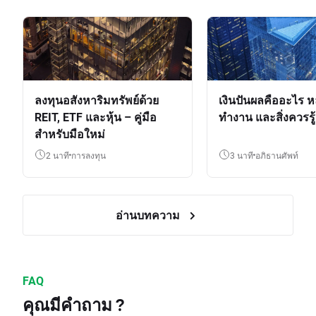
ลงทุนอสังหาริมทรัพย์ด้วย
เงินปันผลคืออะไร ห
REIT, ETF และหุ้น – คู่มือ
ทำงาน และสิ่งควรรู้
สำหรับมือใหม่
2 นาที
การลงทุน
3 นาที
อภิธานศัพท์
อ่านบทความ
FAQ
คุณมีคำถาม ?