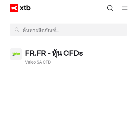
FR.FR - หุ้น CFDs
Valeo SA CFD