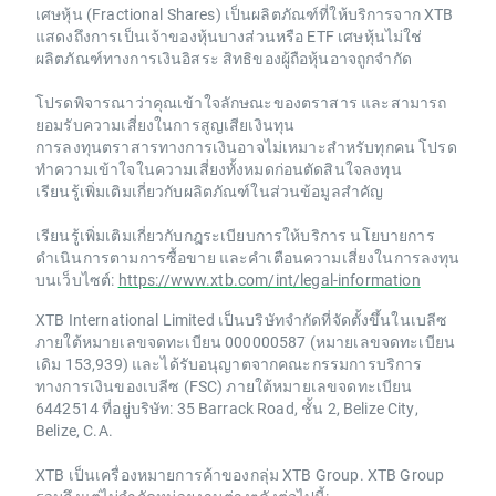
เศษหุ้น (Fractional Shares) เป็นผลิตภัณฑ์ที่ให้บริการจาก XTB
แสดงถึงการเป็นเจ้าของหุ้นบางส่วนหรือ ETF เศษหุ้นไม่ใช่
ผลิตภัณฑ์ทางการเงินอิสระ สิทธิของผู้ถือหุ้นอาจถูกจำกัด
โปรดพิจารณาว่าคุณเข้าใจลักษณะของตราสาร และสามารถ
ยอมรับความเสี่ยงในการสูญเสียเงินทุน
การลงทุนตราสารทางการเงินอาจไม่เหมาะสำหรับทุกคน โปรด
ทำความเข้าใจในความเสี่ยงทั้งหมดก่อนตัดสินใจลงทุน
เรียนรู้เพิ่มเติมเกี่ยวกับผลิตภัณฑ์ในส่วนข้อมูลสำคัญ
เรียนรู้เพิ่มเติมเกี่ยวกับกฎระเบียบการให้บริการ นโยบายการ
ดำเนินการตามการซื้อขาย และคำเตือนความเสี่ยงในการลงทุน
บนเว็บไซต์:
https://www.xtb.com/int/legal-information
XTB International Limited เป็นบริษัทจำกัดที่จัดตั้งขึ้นในเบลีซ
ภายใต้หมายเลขจดทะเบียน 000000587 (หมายเลขจดทะเบียน
เดิม 153,939) และได้รับอนุญาตจากคณะกรรมการบริการ
ทางการเงินของเบลีซ (FSC) ภายใต้หมายเลขจดทะเบียน
6442514 ที่อยู่บริษัท: 35 Barrack Road, ชั้น 2, Belize City,
Belize, C.A.
XTB เป็นเครื่องหมายการค้าของกลุ่ม XTB Group. XTB Group