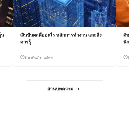
้น
เงินปันผลคืออะไร หลักการทำงาน และสิ่ง
ดั
ควรรู้
นั
3 นาที
อภิธานศัพท์
อ่านบทความ