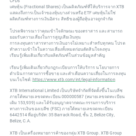
CFDs
เศษหุ้น (Fractional Shares) เป็นผลิตภัณฑ์ที่ให้บริการจาก XTB
แสดงถึงการเป็นเจ้าของหุ้นบางส่วนหรือ ETF เศษหุ้นไม่ใช่
ผลิตภัณฑ์ทางการเงินอิสระ สิทธิของผู้ถือหุ้นอาจถูกจำกัด
โปรดพิจารณาว่าคุณเข้าใจลักษณะของตราสาร และสามารถ
ยอมรับความเสี่ยงในการสูญเสียเงินทุน
การลงทุนตราสารทางการเงินอาจไม่เหมาะสำหรับทุกคน โปรด
ทำความเข้าใจในความเสี่ยงทั้งหมดก่อนตัดสินใจลงทุน
เรียนรู้เพิ่มเติมเกี่ยวกับผลิตภัณฑ์ในส่วนข้อมูลสำคัญ
เรียนรู้เพิ่มเติมเกี่ยวกับกฎระเบียบการให้บริการ นโยบายการ
ดำเนินการตามการซื้อขาย และคำเตือนความเสี่ยงในการลงทุน
บนเว็บไซต์:
https://www.xtb.com/int/legal-information
XTB International Limited เป็นบริษัทจำกัดที่จัดตั้งขึ้นในเบลีซ
ภายใต้หมายเลขจดทะเบียน 000000587 (หมายเลขจดทะเบียน
เดิม 153,939) และได้รับอนุญาตจากคณะกรรมการบริการ
ทางการเงินของเบลีซ (FSC) ภายใต้หมายเลขจดทะเบียน
6442514 ที่อยู่บริษัท: 35 Barrack Road, ชั้น 2, Belize City,
Belize, C.A.
XTB เป็นเครื่องหมายการค้าของกลุ่ม XTB Group. XTB Group