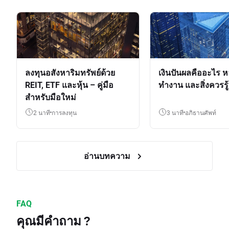
ลงทุนอสังหาริมทรัพย์ด้วย
เงินปันผลคืออะไร ห
REIT, ETF และหุ้น – คู่มือ
ทำงาน และสิ่งควรรู้
สำหรับมือใหม่
2 นาที
การลงทุน
3 นาที
อภิธานศัพท์
อ่านบทความ
FAQ
คุณมีคำถาม ?