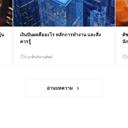
้น
เงินปันผลคืออะไร หลักการทำงาน และสิ่ง
ดั
ควรรู้
นั
3 นาที
อภิธานศัพท์
อ่านบทความ