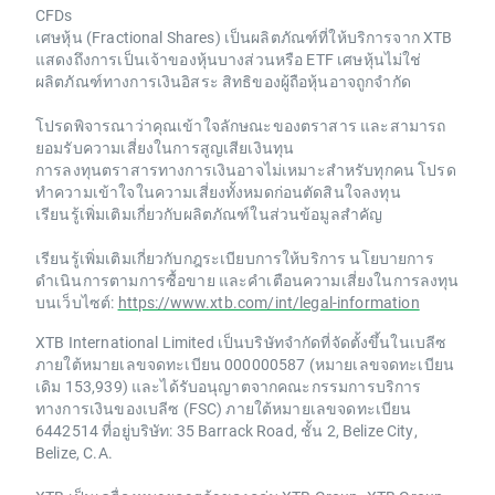
CFDs
เศษหุ้น (Fractional Shares) เป็นผลิตภัณฑ์ที่ให้บริการจาก XTB
แสดงถึงการเป็นเจ้าของหุ้นบางส่วนหรือ ETF เศษหุ้นไม่ใช่
ผลิตภัณฑ์ทางการเงินอิสระ สิทธิของผู้ถือหุ้นอาจถูกจำกัด
โปรดพิจารณาว่าคุณเข้าใจลักษณะของตราสาร และสามารถ
ยอมรับความเสี่ยงในการสูญเสียเงินทุน
การลงทุนตราสารทางการเงินอาจไม่เหมาะสำหรับทุกคน โปรด
ทำความเข้าใจในความเสี่ยงทั้งหมดก่อนตัดสินใจลงทุน
เรียนรู้เพิ่มเติมเกี่ยวกับผลิตภัณฑ์ในส่วนข้อมูลสำคัญ
เรียนรู้เพิ่มเติมเกี่ยวกับกฎระเบียบการให้บริการ นโยบายการ
ดำเนินการตามการซื้อขาย และคำเตือนความเสี่ยงในการลงทุน
บนเว็บไซต์:
https://www.xtb.com/int/legal-information
XTB International Limited เป็นบริษัทจำกัดที่จัดตั้งขึ้นในเบลีซ
ภายใต้หมายเลขจดทะเบียน 000000587 (หมายเลขจดทะเบียน
เดิม 153,939) และได้รับอนุญาตจากคณะกรรมการบริการ
ทางการเงินของเบลีซ (FSC) ภายใต้หมายเลขจดทะเบียน
6442514 ที่อยู่บริษัท: 35 Barrack Road, ชั้น 2, Belize City,
Belize, C.A.