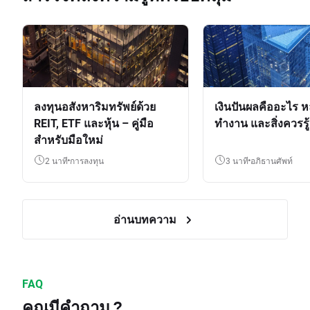
ลงทุนอสังหาริมทรัพย์ด้วย
เงินปันผลคืออะไร ห
REIT, ETF และหุ้น – คู่มือ
ทำงาน และสิ่งควรรู้
สำหรับมือใหม่
2 นาที
การลงทุน
3 นาที
อภิธานศัพท์
อ่านบทความ
FAQ
คุณมีคำถาม ?