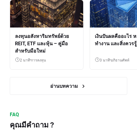
ลงทุนอสังหาริมทรัพย์ด้วย
เงินปันผลคืออะไร ห
REIT, ETF และหุ้น – คู่มือ
ทำงาน และสิ่งควรรู้
สำหรับมือใหม่
2 นาที
การลงทุน
3 นาที
อภิธานศัพท์
อ่านบทความ
FAQ
คุณมีคำถาม ?