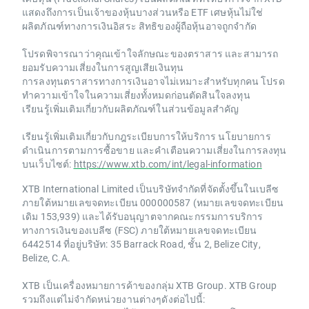
แสดงถึงการเป็นเจ้าของหุ้นบางส่วนหรือ ETF เศษหุ้นไม่ใช่
ผลิตภัณฑ์ทางการเงินอิสระ สิทธิของผู้ถือหุ้นอาจถูกจำกัด
โปรดพิจารณาว่าคุณเข้าใจลักษณะของตราสาร และสามารถ
ยอมรับความเสี่ยงในการสูญเสียเงินทุน
การลงทุนตราสารทางการเงินอาจไม่เหมาะสำหรับทุกคน โปรด
ทำความเข้าใจในความเสี่ยงทั้งหมดก่อนตัดสินใจลงทุน
เรียนรู้เพิ่มเติมเกี่ยวกับผลิตภัณฑ์ในส่วนข้อมูลสำคัญ
เรียนรู้เพิ่มเติมเกี่ยวกับกฎระเบียบการให้บริการ นโยบายการ
ดำเนินการตามการซื้อขาย และคำเตือนความเสี่ยงในการลงทุน
บนเว็บไซต์:
https://www.xtb.com/int/legal-information
XTB International Limited เป็นบริษัทจำกัดที่จัดตั้งขึ้นในเบลีซ
ภายใต้หมายเลขจดทะเบียน 000000587 (หมายเลขจดทะเบียน
เดิม 153,939) และได้รับอนุญาตจากคณะกรรมการบริการ
ทางการเงินของเบลีซ (FSC) ภายใต้หมายเลขจดทะเบียน
6442514 ที่อยู่บริษัท: 35 Barrack Road, ชั้น 2, Belize City,
Belize, C.A.
XTB เป็นเครื่องหมายการค้าของกลุ่ม XTB Group. XTB Group
รวมถึงแต่ไม่จำกัดหน่วยงานต่างๆดังต่อไปนี้: