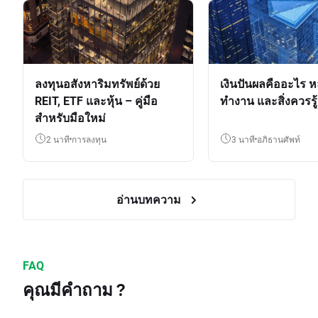
ลงทุนอสังหาริมทรัพย์ด้วย
เงินปันผลคืออะไร ห
REIT, ETF และหุ้น – คู่มือ
ทำงาน และสิ่งควรรู้
สำหรับมือใหม่
2 นาที
การลงทุน
3 นาที
อภิธานศัพท์
อ่านบทความ
FAQ
คุณมีคำถาม ?