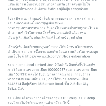
แสดงถึงการเป็นเจ้าของหุ้นบางส่วนหรือ ETF เศษหุ้นไม่ใช่
ผลิตภัณฑ์ทางการเงินอิสระ สิทธิของผู้ถือหุ้นอาจถูกจำกัด
โปรดพิจารณาว่าคุณเข้าใจลักษณะของตราสาร และสามารถ
ยอมรับความเสี่ยงในการสูญเสียเงินทุน
การลงทุนตราสารทางการเงินอาจไม่เหมาะสำหรับทุกคน โปรด
ทำความเข้าใจในความเสี่ยงทั้งหมดก่อนตัดสินใจลงทุน
เรียนรู้เพิ่มเติมเกี่ยวกับผลิตภัณฑ์ในส่วนข้อมูลสำคัญ
เรียนรู้เพิ่มเติมเกี่ยวกับกฎระเบียบการให้บริการ นโยบายการ
ดำเนินการตามการซื้อขาย และคำเตือนความเสี่ยงในการลงทุน
บนเว็บไซต์:
https://www.xtb.com/int/legal-information
XTB International Limited เป็นบริษัทจำกัดที่จัดตั้งขึ้นในเบลีซ
ภายใต้หมายเลขจดทะเบียน 000000587 (หมายเลขจดทะเบียน
เดิม 153,939) และได้รับอนุญาตจากคณะกรรมการบริการ
ทางการเงินของเบลีซ (FSC) ภายใต้หมายเลขจดทะเบียน
6442514 ที่อยู่บริษัท: 35 Barrack Road, ชั้น 2, Belize City,
Belize, C.A.
XTB เป็นเครื่องหมายการค้าของกลุ่ม XTB Group. XTB Group
รวมถึงแต่ไม่จำกัดหน่วยงานต่างๆดังต่อไปนี้: