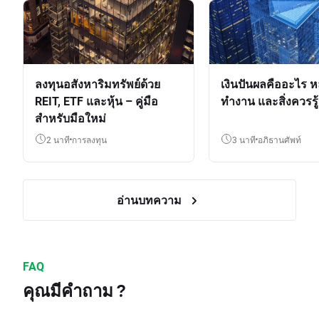
ลงทุนอสังหาริมทรัพย์ด้วย
เงินปันผลคืออะไร ห
REIT, ETF และหุ้น – คู่มือ
ทำงาน และสิ่งควรรู้
สำหรับมือใหม่
2 นาที
การลงทุน
3 นาที
อภิธานศัพท์
อ่านบทความ
FAQ
คุณมีคำถาม ?