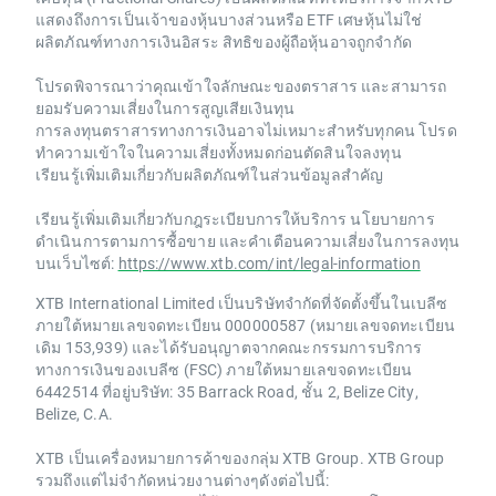
แสดงถึงการเป็นเจ้าของหุ้นบางส่วนหรือ ETF เศษหุ้นไม่ใช่
ผลิตภัณฑ์ทางการเงินอิสระ สิทธิของผู้ถือหุ้นอาจถูกจำกัด
โปรดพิจารณาว่าคุณเข้าใจลักษณะของตราสาร และสามารถ
ยอมรับความเสี่ยงในการสูญเสียเงินทุน
การลงทุนตราสารทางการเงินอาจไม่เหมาะสำหรับทุกคน โปรด
ทำความเข้าใจในความเสี่ยงทั้งหมดก่อนตัดสินใจลงทุน
เรียนรู้เพิ่มเติมเกี่ยวกับผลิตภัณฑ์ในส่วนข้อมูลสำคัญ
เรียนรู้เพิ่มเติมเกี่ยวกับกฎระเบียบการให้บริการ นโยบายการ
ดำเนินการตามการซื้อขาย และคำเตือนความเสี่ยงในการลงทุน
บนเว็บไซต์:
https://www.xtb.com/int/legal-information
XTB International Limited เป็นบริษัทจำกัดที่จัดตั้งขึ้นในเบลีซ
ภายใต้หมายเลขจดทะเบียน 000000587 (หมายเลขจดทะเบียน
เดิม 153,939) และได้รับอนุญาตจากคณะกรรมการบริการ
ทางการเงินของเบลีซ (FSC) ภายใต้หมายเลขจดทะเบียน
6442514 ที่อยู่บริษัท: 35 Barrack Road, ชั้น 2, Belize City,
Belize, C.A.
XTB เป็นเครื่องหมายการค้าของกลุ่ม XTB Group. XTB Group
รวมถึงแต่ไม่จำกัดหน่วยงานต่างๆดังต่อไปนี้: