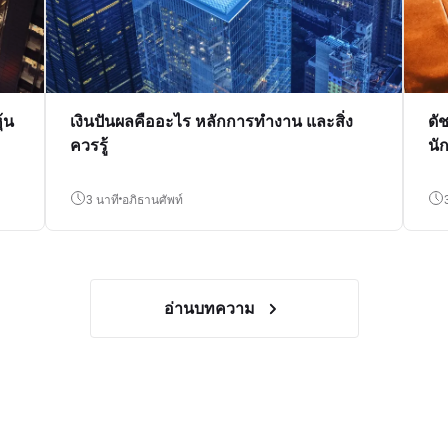
้น
เงินปันผลคืออะไร หลักการทำงาน และสิ่ง
ดั
ควรรู้
นั
3 นาที
อภิธานศัพท์
อ่านบทความ