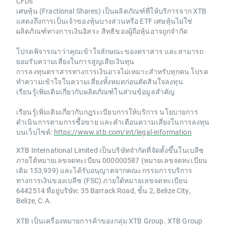
CFDs
เศษหุ้น (Fractional Shares) เป็นผลิตภัณฑ์ที่ให้บริการจาก XTB
แสดงถึงการเป็นเจ้าของหุ้นบางส่วนหรือ ETF เศษหุ้นไม่ใช่
ผลิตภัณฑ์ทางการเงินอิสระ สิทธิของผู้ถือหุ้นอาจถูกจำกัด
โปรดพิจารณาว่าคุณเข้าใจลักษณะของตราสาร และสามารถ
ยอมรับความเสี่ยงในการสูญเสียเงินทุน
การลงทุนตราสารทางการเงินอาจไม่เหมาะสำหรับทุกคน โปรด
ทำความเข้าใจในความเสี่ยงทั้งหมดก่อนตัดสินใจลงทุน
เรียนรู้เพิ่มเติมเกี่ยวกับผลิตภัณฑ์ในส่วนข้อมูลสำคัญ
เรียนรู้เพิ่มเติมเกี่ยวกับกฎระเบียบการให้บริการ นโยบายการ
ดำเนินการตามการซื้อขาย และคำเตือนความเสี่ยงในการลงทุน
บนเว็บไซต์:
https://www.xtb.com/int/legal-information
XTB International Limited เป็นบริษัทจำกัดที่จัดตั้งขึ้นในเบลีซ
ภายใต้หมายเลขจดทะเบียน 000000587 (หมายเลขจดทะเบียน
เดิม 153,939) และได้รับอนุญาตจากคณะกรรมการบริการ
ทางการเงินของเบลีซ (FSC) ภายใต้หมายเลขจดทะเบียน
6442514 ที่อยู่บริษัท: 35 Barrack Road, ชั้น 2, Belize City,
Belize, C.A.
XTB เป็นเครื่องหมายการค้าของกลุ่ม XTB Group. XTB Group