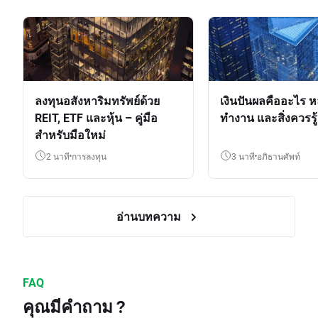
ลงทุนอสังหาริมทรัพย์ด้วย
เงินปันผลคืออะไร ห
REIT, ETF และหุ้น – คู่มือ
ทำงาน และสิ่งควรรู้
สำหรับมือใหม่
2 นาที
การลงทุน
3 นาที
อภิธานศัพท์
อ่านบทความ
FAQ
คุณมีคำถาม ?