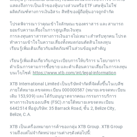
แสดงถึงการเป็นเจ้าของหุ้นบางส่วนหรือ ETF เศษหุ้นไม่ใช่
ผลิตภัณฑ์ทางการเงินอิสระ สิทธิของผู้ถือหุ้นอาจถูกจำกัด
โปรดพิจารณาว่าคุณเข้าใจลักษณะของตราสาร และสามารถ
ยอมรับความเสี่ยงในการสูญเสียเงินทุน
การลงทุนตราสารทางการเงินอาจไม่เหมาะสำหรับทุกคน โปรด
ทำความเข้าใจในความเสี่ยงทั้งหมดก่อนตัดสินใจลงทุน
เรียนรู้เพิ่มเติมเกี่ยวกับผลิตภัณฑ์ในส่วนข้อมูลสำคัญ
เรียนรู้เพิ่มเติมเกี่ยวกับกฎระเบียบการให้บริการ นโยบายการ
ดำเนินการตามการซื้อขาย และคำเตือนความเสี่ยงในการลงทุน
บนเว็บไซต์:
https://www.xtb.com/int/legal-information
XTB International Limited เป็นบริษัทจำกัดที่จัดตั้งขึ้นในเบลีซ
ภายใต้หมายเลขจดทะเบียน 000000587 (หมายเลขจดทะเบียน
เดิม 153,939) และได้รับอนุญาตจากคณะกรรมการบริการ
ทางการเงินของเบลีซ (FSC) ภายใต้หมายเลขจดทะเบียน
6442514 ที่อยู่บริษัท: 35 Barrack Road, ชั้น 2, Belize City,
Belize, C.A.
XTB เป็นเครื่องหมายการค้าของกลุ่ม XTB Group. XTB Group
รวมถึงแต่ไม่จำกัดหน่วยงานต่างๆดังต่อไปนี้: