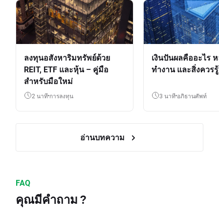
ลงทุนอสังหาริมทรัพย์ด้วย
เงินปันผลคืออะไร ห
REIT, ETF และหุ้น – คู่มือ
ทำงาน และสิ่งควรรู้
สำหรับมือใหม่
2 นาที
การลงทุน
3 นาที
อภิธานศัพท์
อ่านบทความ
FAQ
คุณมีคำถาม ?