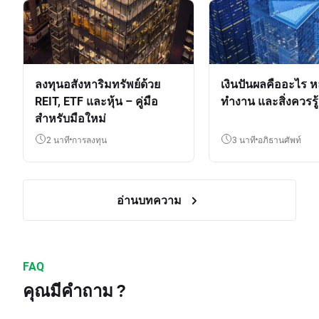
ลงทุนอสังหาริมทรัพย์ด้วย
เงินปันผลคืออะไร ห
REIT, ETF และหุ้น – คู่มือ
ทำงาน และสิ่งควรรู้
สำหรับมือใหม่
2 นาที
การลงทุน
3 นาที
อภิธานศัพท์
อ่านบทความ
FAQ
คุณมีคำถาม ?