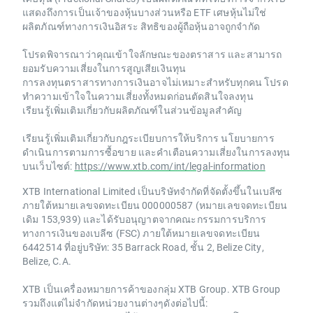
แสดงถึงการเป็นเจ้าของหุ้นบางส่วนหรือ ETF เศษหุ้นไม่ใช่
ผลิตภัณฑ์ทางการเงินอิสระ สิทธิของผู้ถือหุ้นอาจถูกจำกัด
โปรดพิจารณาว่าคุณเข้าใจลักษณะของตราสาร และสามารถ
ยอมรับความเสี่ยงในการสูญเสียเงินทุน
การลงทุนตราสารทางการเงินอาจไม่เหมาะสำหรับทุกคน โปรด
ทำความเข้าใจในความเสี่ยงทั้งหมดก่อนตัดสินใจลงทุน
เรียนรู้เพิ่มเติมเกี่ยวกับผลิตภัณฑ์ในส่วนข้อมูลสำคัญ
เรียนรู้เพิ่มเติมเกี่ยวกับกฎระเบียบการให้บริการ นโยบายการ
ดำเนินการตามการซื้อขาย และคำเตือนความเสี่ยงในการลงทุน
บนเว็บไซต์:
https://www.xtb.com/int/legal-information
XTB International Limited เป็นบริษัทจำกัดที่จัดตั้งขึ้นในเบลีซ
ภายใต้หมายเลขจดทะเบียน 000000587 (หมายเลขจดทะเบียน
เดิม 153,939) และได้รับอนุญาตจากคณะกรรมการบริการ
ทางการเงินของเบลีซ (FSC) ภายใต้หมายเลขจดทะเบียน
6442514 ที่อยู่บริษัท: 35 Barrack Road, ชั้น 2, Belize City,
Belize, C.A.
XTB เป็นเครื่องหมายการค้าของกลุ่ม XTB Group. XTB Group
รวมถึงแต่ไม่จำกัดหน่วยงานต่างๆดังต่อไปนี้: