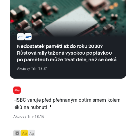
Nedostatek pamětí až do roku 2030?
Růstová rally tažená vysokou poptávkou
po pamětech může trvat déle, než se čeká
Akciový Trh
· 18:31
HSBC varuje před přehnaným optimismem kolem
léků na hubnutí 💊
Akciový Trh
· 18:16