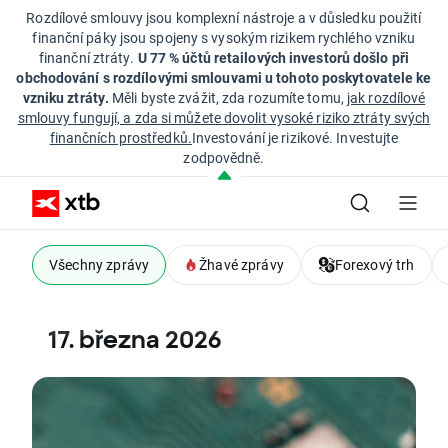
Rozdílové smlouvy jsou komplexní nástroje a v důsledku použití
finanční páky jsou spojeny s vysokým rizikem rychlého vzniku
finanční ztráty.
U 77 % účtů retailových investorů došlo při
obchodování s rozdílovými smlouvami u tohoto poskytovatele ke
vzniku ztráty.
Měli byste zvážit, zda rozumíte tomu,
jak rozdílové
smlouvy fungují, a zda si můžete dovolit vysoké riziko ztráty svých
finančních prostředků.
Investování je rizikové. Investujte
zodpovědně.
Všechny zprávy
Žhavé zprávy
Forexový trh
17. března 2026