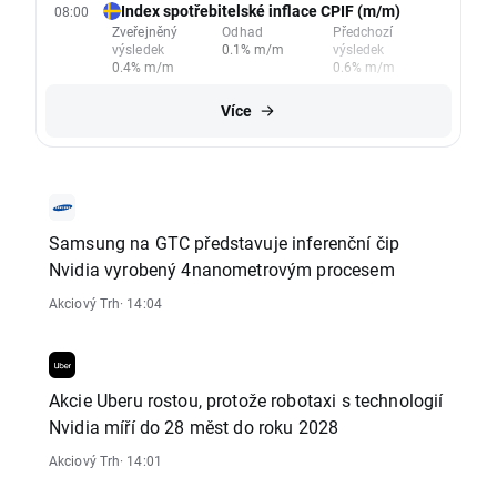
Index spotřebitelské inflace CPIF (m/m)
08:00
Zveřejněný
Odhad
Předchozí
výsledek
0.1% m/m
výsledek
0.4% m/m
0.6% m/m
Více
Samsung na GTC představuje inferenční čip
Nvidia vyrobený 4nanometrovým procesem
Akciový Trh
· 14:04
Akcie Uberu rostou, protože robotaxi s technologií
Nvidia míří do 28 měst do roku 2028
Akciový Trh
· 14:01