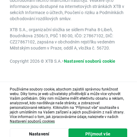
obchodování těchto finančních nástrojů. Veškeré tyto
informace jsou dostupné na internetových stránkách XTB v
sekcích Informace o účtech, Poučení o riziku a Podmínkách
obchodování rozdílových smluv.
XTB S.A., organizační složka se sídlem Praha 8-Libeň,
Boudníkova 2506/3, PSČ 180 00, IČO: 27867102, DIČ:
CZ27867102, zapsána v obchodním rejstříku vedeném
Městským soudem v Praze, oddíl A, vložka č. 56720.
Copyright 2026 © XTB S.A.
•
Nastavení souborů cookie
Používáme soubory cookie, abychom zajistili správnou funkčnost
webu. Díky tomu je web uživatelsky přívětivější a může více vyhovět
Vašim potřebám. Díky nim můžeme měřit efektivitu obsahu a reklam,
analyzovat, kdo navštěvuje naše stránky, a zobrazovat
personalizované reklamy. Kliknutím na "Přijmout vše“ souhlasíte s
jejich umístěním na Vašem zařízení a jejich používáním z naší strany.
Více informací o tom, jak zpracováváme údaje, naleznete v našich
Nastavení souborů cookies
Nastavení
Přijmout vše