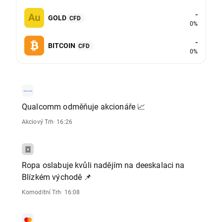
-
GOLD
CFD
0%
-
BITCOIN
CFD
0%
Qualcomm odměňuje akcionáře 📈
Akciový Trh
· 16:26
Ropa oslabuje kvůli nadějím na deeskalaci na
Blízkém východě 📌
Komoditní Trh
· 16:08