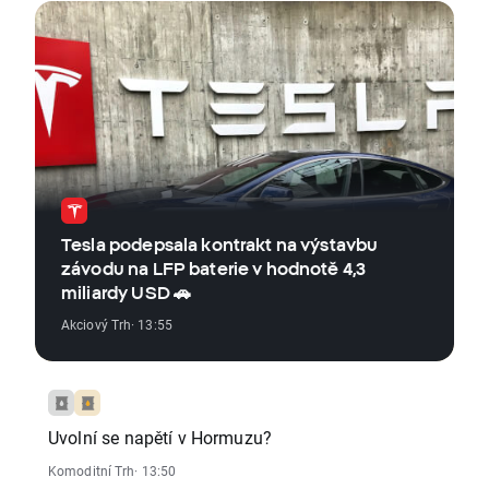
Tesla podepsala kontrakt na výstavbu
závodu na LFP baterie v hodnotě 4,3
miliardy USD 🚗
Akciový Trh
· 13:55
Uvolní se napětí v Hormuzu?
Komoditní Trh
· 13:50