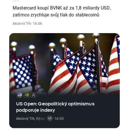
Mastercard koupí BVNK až za 1,8 miliardy USD,
zatímco zrychluje svůj tlak do stablecoinů
Akciový Trh
· 16:06
US Open: Geopolitický optimismus
podporuje indexy
Akciový Trh
,
Vývoj Indexů
· 16:03
+1