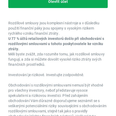
Otevřít účet
Rozdílové smlouvy jsou komplexní nástroje a v důsledku
použití finanční páky jsou spojeny s vysokým rizikem
rychlého vzniku finanční ztráty.
U 77 % účtů retailových investorů došlo při obchodování s
rozdílovými smlouvami u tohoto poskytovatele ke vzniku
ztráty.
Měli byste zvážit, zda rozumíte tomu, jak rozdílové smlouvy
fungují, a zda si můžete dovolit vysoké riziko ztráty svých
finančních prostředků.
Investování je rizikové. Investujte zodpovědně.
Obchodování s rozdílovými smlouvami nemusí být vhodné
pro všechny investory, neboť představuje vysoce
spekulativní a rizikovou investici. Před zahájením
obchodování Vám důrazně doporučujeme seznámit se s
veškerými potenciálními riziky souvisejícími s obchodováním
rozdílovými smlouvami, stejně tak jako s pravidly