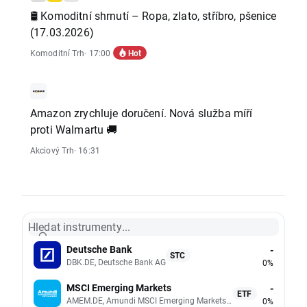
🛢️ Komoditní shrnutí – Ropa, zlato, stříbro, pšenice
(17.03.2026)
Hot
Komoditní Trh
· 17:00
Amazon zrychluje doručení. Nová služba míří
proti Walmartu 🚚
Akciový Trh
· 16:31
Hledat instrumenty...
Deutsche Bank
-
STC
DBK.DE, Deutsche Bank AG
0%
MSCI Emerging Markets
-
ETF
AMEM.DE, Amundi MSCI Emerging Markets UCITS (Acc EUR)
0%