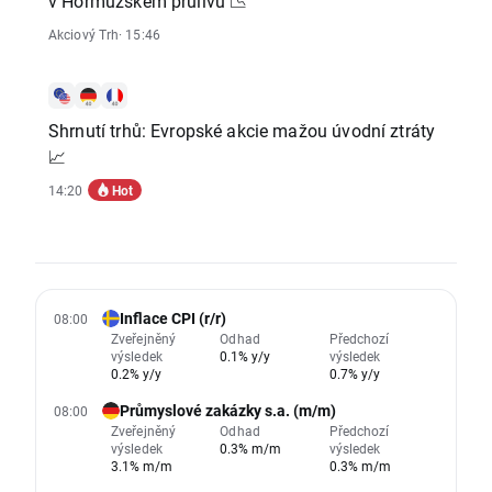
v Hormuzském průlivu 📉
Akciový Trh
· 15:46
Shrnutí trhů: Evropské akcie mažou úvodní ztráty
📈
Hot
14:20
Inflace CPI (r/r)
08:00
Zveřejněný
Odhad
Předchozí
výsledek
0.1% y/y
výsledek
0.2% y/y
0.7% y/y
Průmyslové zakázky s.a. (m/m)
08:00
Zveřejněný
Odhad
Předchozí
výsledek
0.3% m/m
výsledek
3.1% m/m
0.3% m/m