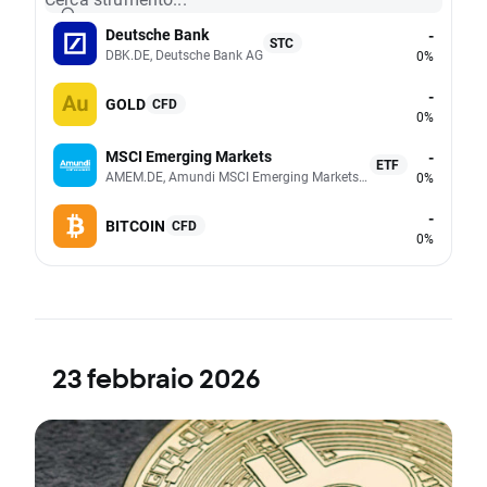
Deutsche Bank
-
STC
DBK.DE, Deutsche Bank AG
0%
-
GOLD
CFD
0%
MSCI Emerging Markets
-
ETF
AMEM.DE, Amundi MSCI Emerging Markets UCITS (Acc EUR)
0%
-
BITCOIN
CFD
0%
23 febbraio 2026