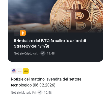
Il rimbalzo del BTC fa salire le azioni di
Strategy del 17%🚀
Notizie Criptovalute
,
Azioni Notizie
· 19:48
+1
Notizie del mattino: svendita del settore
tecnologico (06.02.2026)
Notizie Materie Prime
,
Indici Notizie
· 10:58
,
Notizie Criptovalute
,
Azioni Notizie
+3