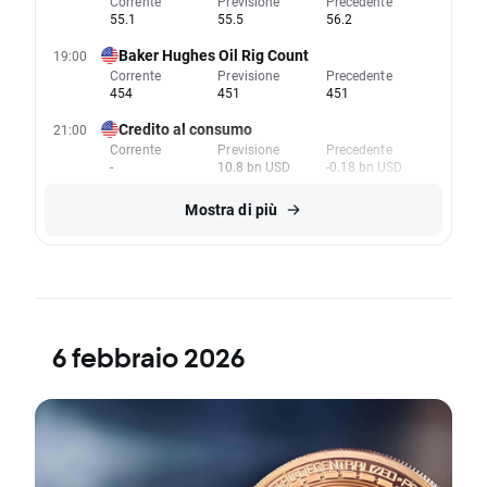
Corrente
Previsione
Precedente
55.1
55.5
56.2
Baker Hughes Oil Rig Count
19:00
Corrente
Previsione
Precedente
454
451
451
Credito al consumo
21:00
Corrente
Previsione
Precedente
-
10.8 bn USD
-0.18 bn USD
Mostra di più
6 febbraio 2026