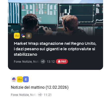
Market Wrap: stagnazione nel Regno Unito,
i dazi pesano sui giganti e le criptovalute si
stabilizzano
Hot
Forex Notizie
,
Notizie Materie Prime
· 13:12
,
Indici Notizie
,
Notizie Criptovalute
+3
Notizie del mattino (12.02.2026)
Forex Notizie
,
Notizie Materie Prime
· 11:21
,
Indici Notizie
,
Notizie Criptovalute
+3