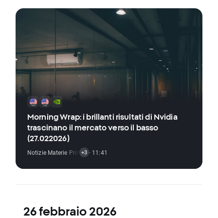
Morning Wrap: i brillanti risultati di Nvidia
trascinano il mercato verso il basso
(27.022026)
Notizie Materie Prime
,
Indici Notizie
· 11:41
,
Notizie Criptovalute
,
Azioni Notizie
+3
26 febbraio 2026