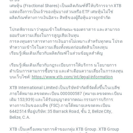
เศษหุ้น (Fractional Shares) เป็นผลิตภัณฑ์ที่ให้บริการจาก XTB
แสดงถึงการเป็นเจ้าของหุ้นบางส่วนหรือ ETF เศษหุ้นไม่ใช่
ผลิตภัณฑ์ทางการเงินอิสระ สิทธิของผู้ถือหุ้นอาจถูกจำกัด
โปรดพิจารณาว่าคุณเข้าใจลักษณะของตราสาร และสามารถ
ยอมรับความเสี่ยงในการสูญเสียเงินทุน
การลงทุนตราสารทางการเงินอาจไม่เหมาะสำหรับทุกคน โปรด
ทำความเข้าใจในความเสี่ยงทั้งหมดก่อนตัดสินใจลงทุน
เรียนรู้เพิ่มเติมเกี่ยวกับผลิตภัณฑ์ในส่วนข้อมูลสำคัญ
เรียนรู้เพิ่มเติมเกี่ยวกับกฎระเบียบการให้บริการ นโยบายการ
ดำเนินการตามการซื้อขาย และคำเตือนความเสี่ยงในการลงทุน
บนเว็บไซต์:
https://www.xtb.com/int/legal-information
XTB International Limited เป็นบริษัทจำกัดที่จัดตั้งขึ้นในเบลีซ
ภายใต้หมายเลขจดทะเบียน 000000587 (หมายเลขจดทะเบียน
เดิม 153,939) และได้รับอนุญาตจากคณะกรรมการบริการ
ทางการเงินของเบลีซ (FSC) ภายใต้หมายเลขจดทะเบียน
6442514 ที่อยู่บริษัท: 35 Barrack Road, ชั้น 2, Belize City,
Belize, C.A.
XTB เป็นเครื่องหมายการค้าของกลุ่ม XTB Group. XTB Group