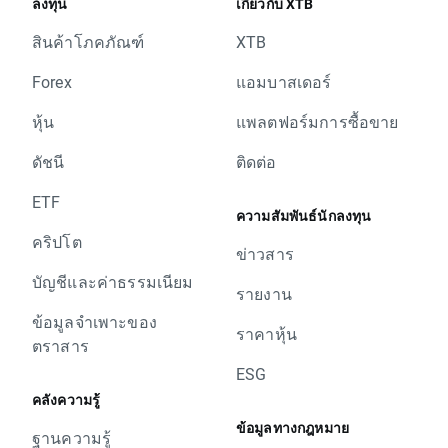
ลงทุน
เกี่ยวกับ XTB
สินค้าโภคภัณฑ์
XTB
Forex
แอมบาสเดอร์
หุ้น
แพลตฟอร์มการซื้อขาย
ดัชนี
ติดต่อ
ETF
ความสัมพันธ์นักลงทุน
คริปโต
ข่าวสาร
บัญชีและค่าธรรมเนียม
รายงาน
ข้อมูลจำเพาะของ
ราคาหุ้น
ตราสาร
ESG
คลังความรู้
ข้อมูลทางกฎหมาย
ฐานความรู้