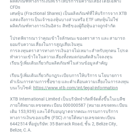
ผลิตภัณฑ์ทางการเงินที่เราให้บริการมีความเสี่ยงโดยเฉพาะ
CFDs
เศษหุ้น (Fractional Shares) เป็นผลิตภัณฑ์ที่ให้บริการจาก XTB
แสดงถึงการเป็นเจ้าของหุ้นบางส่วนหรือ ETF เศษหุ้นไม่ใช่
ผลิตภัณฑ์ทางการเงินอิสระ สิทธิของผู้ถือหุ้นอาจถูกจำกัด
โปรดพิจารณาว่าคุณเข้าใจลักษณะของตราสาร และสามารถ
ยอมรับความเสี่ยงในการสูญเสียเงินทุน
การลงทุนตราสารทางการเงินอาจไม่เหมาะสำหรับทุกคน โปรด
ทำความเข้าใจในความเสี่ยงทั้งหมดก่อนตัดสินใจลงทุน
เรียนรู้เพิ่มเติมเกี่ยวกับผลิตภัณฑ์ในส่วนข้อมูลสำคัญ
เรียนรู้เพิ่มเติมเกี่ยวกับกฎระเบียบการให้บริการ นโยบายการ
ดำเนินการตามการซื้อขาย และคำเตือนความเสี่ยงในการลงทุน
บนเว็บไซต์:
https://www.xtb.com/int/legal-information
XTB International Limited เป็นบริษัทจำกัดที่จัดตั้งขึ้นในเบลีซ
ภายใต้หมายเลขจดทะเบียน 000000587 (หมายเลขจดทะเบียน
เดิม 153,939) และได้รับอนุญาตจากคณะกรรมการบริการ
ทางการเงินของเบลีซ (FSC) ภายใต้หมายเลขจดทะเบียน
6442514 ที่อยู่บริษัท: 35 Barrack Road, ชั้น 2, Belize City,
Belize, C.A.