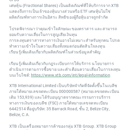
เศษหุ้น (Fractional Shares) เป็นผลิตภัณฑ์ที่ให้บริการจาก XTB
แสดงถึงการเป็นเจ้าของหุ้นบางส่วนหรือ ETF เศษหุ้นไม่ใช่
ผลิตภัณฑ์ทางการเงินอิสระ สิทธิของผู้ถือหุ้นอาจถูกจำกัด
โปรดพิจารณาว่าคุณเข้าใจลักษณะของตราสาร และสามารถ
ยอมรับความเสี่ยงในการสูญเสียเงินทุน
การลงทุนตราสารทางการเงินอาจไม่เหมาะสำหรับทุกคน โปรด
ทำความเข้าใจในความเสี่ยงทั้งหมดก่อนตัดสินใจลงทุน
เรียนรู้เพิ่มเติมเกี่ยวกับผลิตภัณฑ์ในส่วนข้อมูลสำคัญ
เรียนรู้เพิ่มเติมเกี่ยวกับกฎระเบียบการให้บริการ นโยบายการ
ดำเนินการตามการซื้อขาย และคำเตือนความเสี่ยงในการลงทุน
บนเว็บไซต์:
https://www.xtb.com/int/legal-information
XTB International Limited เป็นบริษัทจำกัดที่จัดตั้งขึ้นในเบลีซ
ภายใต้หมายเลขจดทะเบียน 000000587 (หมายเลขจดทะเบียน
เดิม 153,939) และได้รับอนุญาตจากคณะกรรมการบริการ
ทางการเงินของเบลีซ (FSC) ภายใต้หมายเลขจดทะเบียน
6442514 ที่อยู่บริษัท: 35 Barrack Road, ชั้น 2, Belize City,
Belize, C.A.
XTB เป็นเครื่องหมายการค้าของกลุ่ม XTB Group. XTB Group