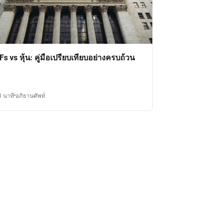
Fs vs หุ้น: คู่มือเปรียบเทียบอย่างครบถ้วน
3 นาที
อภิธานศัพท์