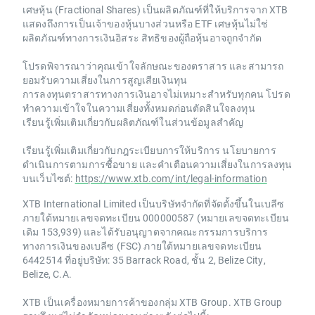
เศษหุ้น (Fractional Shares) เป็นผลิตภัณฑ์ที่ให้บริการจาก XTB
แสดงถึงการเป็นเจ้าของหุ้นบางส่วนหรือ ETF เศษหุ้นไม่ใช่
ผลิตภัณฑ์ทางการเงินอิสระ สิทธิของผู้ถือหุ้นอาจถูกจำกัด
โปรดพิจารณาว่าคุณเข้าใจลักษณะของตราสาร และสามารถ
ยอมรับความเสี่ยงในการสูญเสียเงินทุน
การลงทุนตราสารทางการเงินอาจไม่เหมาะสำหรับทุกคน โปรด
ทำความเข้าใจในความเสี่ยงทั้งหมดก่อนตัดสินใจลงทุน
เรียนรู้เพิ่มเติมเกี่ยวกับผลิตภัณฑ์ในส่วนข้อมูลสำคัญ
เรียนรู้เพิ่มเติมเกี่ยวกับกฎระเบียบการให้บริการ นโยบายการ
ดำเนินการตามการซื้อขาย และคำเตือนความเสี่ยงในการลงทุน
บนเว็บไซต์:
https://www.xtb.com/int/legal-information
XTB International Limited เป็นบริษัทจำกัดที่จัดตั้งขึ้นในเบลีซ
ภายใต้หมายเลขจดทะเบียน 000000587 (หมายเลขจดทะเบียน
เดิม 153,939) และได้รับอนุญาตจากคณะกรรมการบริการ
ทางการเงินของเบลีซ (FSC) ภายใต้หมายเลขจดทะเบียน
6442514 ที่อยู่บริษัท: 35 Barrack Road, ชั้น 2, Belize City,
Belize, C.A.
XTB เป็นเครื่องหมายการค้าของกลุ่ม XTB Group. XTB Group