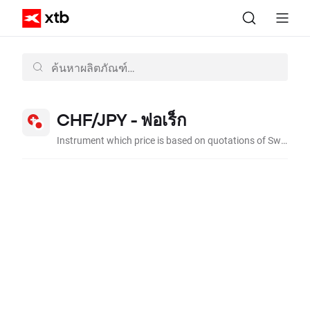
CHF/JPY - ฟอเร็ก
Instrument which price is based on quotations of Swiss Frank to Japanese Jen on the interbank market.