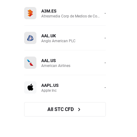
A3M.ES
-
Atresmedia Corp de Medios de Comunicacion SA
AAL.UK
-
Anglo American PLC
AAL.US
-
American Airlines
AAPL.US
-
Apple Inc
All STC CFD