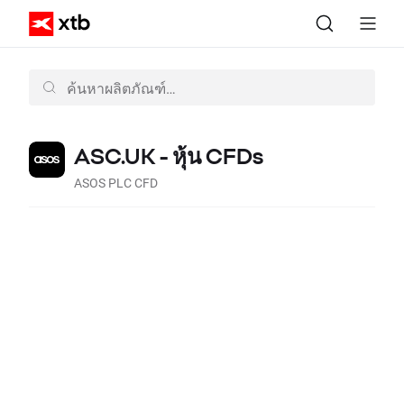
ASC.UK - หุ้น CFDs
ASOS PLC CFD