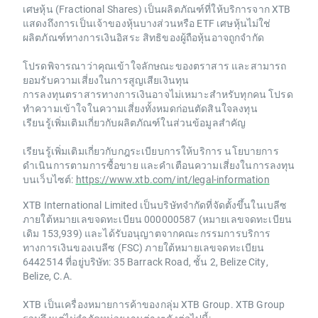
เศษหุ้น (Fractional Shares) เป็นผลิตภัณฑ์ที่ให้บริการจาก XTB
แสดงถึงการเป็นเจ้าของหุ้นบางส่วนหรือ ETF เศษหุ้นไม่ใช่
ผลิตภัณฑ์ทางการเงินอิสระ สิทธิของผู้ถือหุ้นอาจถูกจำกัด
โปรดพิจารณาว่าคุณเข้าใจลักษณะของตราสาร และสามารถ
ยอมรับความเสี่ยงในการสูญเสียเงินทุน
การลงทุนตราสารทางการเงินอาจไม่เหมาะสำหรับทุกคน โปรด
ทำความเข้าใจในความเสี่ยงทั้งหมดก่อนตัดสินใจลงทุน
เรียนรู้เพิ่มเติมเกี่ยวกับผลิตภัณฑ์ในส่วนข้อมูลสำคัญ
เรียนรู้เพิ่มเติมเกี่ยวกับกฎระเบียบการให้บริการ นโยบายการ
ดำเนินการตามการซื้อขาย และคำเตือนความเสี่ยงในการลงทุน
บนเว็บไซต์:
https://www.xtb.com/int/legal-information
XTB International Limited เป็นบริษัทจำกัดที่จัดตั้งขึ้นในเบลีซ
ภายใต้หมายเลขจดทะเบียน 000000587 (หมายเลขจดทะเบียน
เดิม 153,939) และได้รับอนุญาตจากคณะกรรมการบริการ
ทางการเงินของเบลีซ (FSC) ภายใต้หมายเลขจดทะเบียน
6442514 ที่อยู่บริษัท: 35 Barrack Road, ชั้น 2, Belize City,
Belize, C.A.
XTB เป็นเครื่องหมายการค้าของกลุ่ม XTB Group. XTB Group