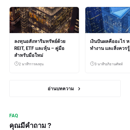
ลงทุนอสังหาริมทรัพย์ด้วย
เงินปันผลคืออะไร ห
REIT, ETF และหุ้น – คู่มือ
ทำงาน และสิ่งควรรู้
สำหรับมือใหม่
2 นาที
การลงทุน
3 นาที
อภิธานศัพท์
อ่านบทความ
FAQ
คุณมีคำถาม ?