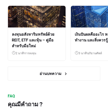
ลงทุนอสังหาริมทรัพย์ด้วย
เงินปันผลคืออะไร ห
REIT, ETF และหุ้น – คู่มือ
ทำงาน และสิ่งควรรู้
สำหรับมือใหม่
2 นาที
การลงทุน
3 นาที
อภิธานศัพท์
อ่านบทความ
FAQ
คุณมีคำถาม ?