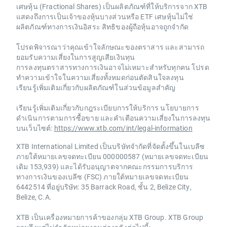
เศษหุ้น (Fractional Shares) เป็นผลิตภัณฑ์ที่ให้บริการจาก XTB
แสดงถึงการเป็นเจ้าของหุ้นบางส่วนหรือ ETF เศษหุ้นไม่ใช่
ผลิตภัณฑ์ทางการเงินอิสระ สิทธิของผู้ถือหุ้นอาจถูกจำกัด
โปรดพิจารณาว่าคุณเข้าใจลักษณะของตราสาร และสามารถ
ยอมรับความเสี่ยงในการสูญเสียเงินทุน
การลงทุนตราสารทางการเงินอาจไม่เหมาะสำหรับทุกคน โปรด
ทำความเข้าใจในความเสี่ยงทั้งหมดก่อนตัดสินใจลงทุน
เรียนรู้เพิ่มเติมเกี่ยวกับผลิตภัณฑ์ในส่วนข้อมูลสำคัญ
เรียนรู้เพิ่มเติมเกี่ยวกับกฎระเบียบการให้บริการ นโยบายการ
ดำเนินการตามการซื้อขาย และคำเตือนความเสี่ยงในการลงทุน
บนเว็บไซต์:
https://www.xtb.com/int/legal-information
XTB International Limited เป็นบริษัทจำกัดที่จัดตั้งขึ้นในเบลีซ
ภายใต้หมายเลขจดทะเบียน 000000587 (หมายเลขจดทะเบียน
เดิม 153,939) และได้รับอนุญาตจากคณะกรรมการบริการ
ทางการเงินของเบลีซ (FSC) ภายใต้หมายเลขจดทะเบียน
6442514 ที่อยู่บริษัท: 35 Barrack Road, ชั้น 2, Belize City,
Belize, C.A.
XTB เป็นเครื่องหมายการค้าของกลุ่ม XTB Group. XTB Group