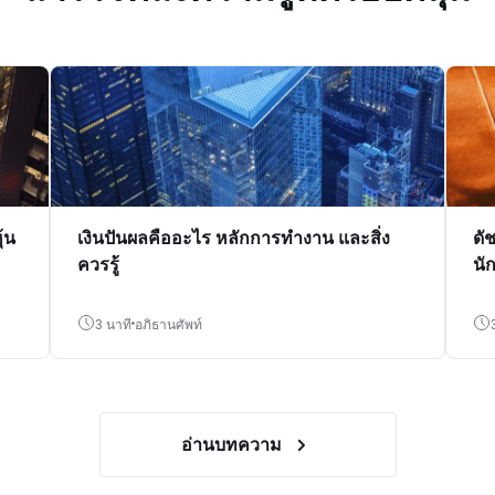
้น
เงินปันผลคืออะไร หลักการทำงาน และสิ่ง
ดั
ควรรู้
นั
3 นาที
อภิธานศัพท์
อ่านบทความ