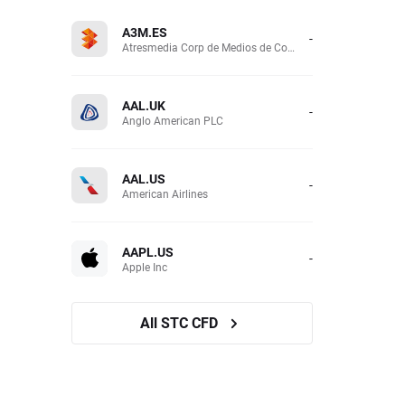
A3M.ES
-
Atresmedia Corp de Medios de Comunicacion SA
AAL.UK
-
Anglo American PLC
AAL.US
-
American Airlines
AAPL.US
-
Apple Inc
All STC CFD