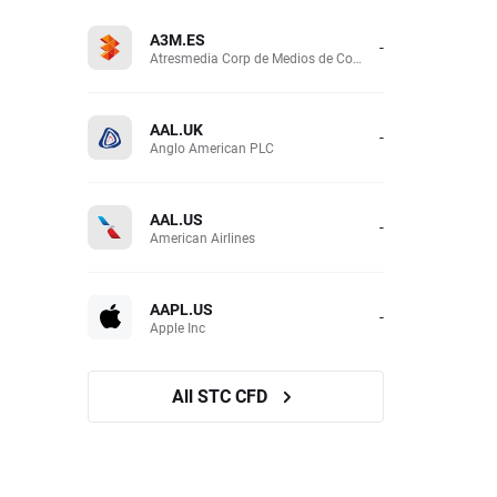
A3M.ES
-
Atresmedia Corp de Medios de Comunicacion SA
AAL.UK
-
Anglo American PLC
AAL.US
-
American Airlines
AAPL.US
-
Apple Inc
All STC CFD