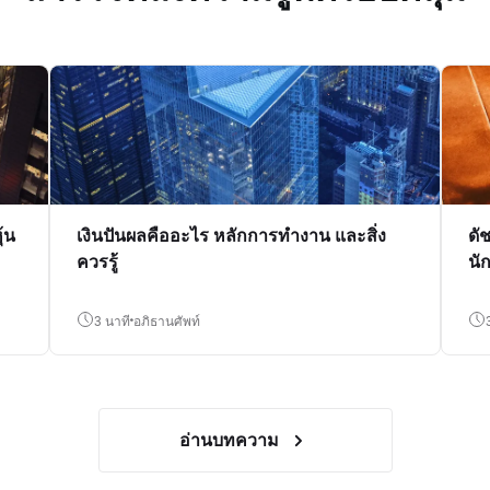
้น
เงินปันผลคืออะไร หลักการทำงาน และสิ่ง
ดั
ควรรู้
นั
3 นาที
อภิธานศัพท์
อ่านบทความ