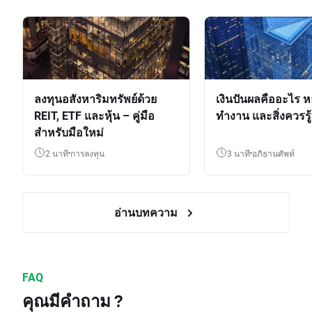
ลงทุนอสังหาริมทรัพย์ด้วย
เงินปันผลคืออะไร ห
REIT, ETF และหุ้น – คู่มือ
ทำงาน และสิ่งควรรู้
สำหรับมือใหม่
2 นาที
การลงทุน
3 นาที
อภิธานศัพท์
อ่านบทความ
FAQ
คุณมีคำถาม ?