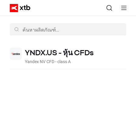
YNDX.US - หุ้น CFDs
Yandex NV CFD - class A