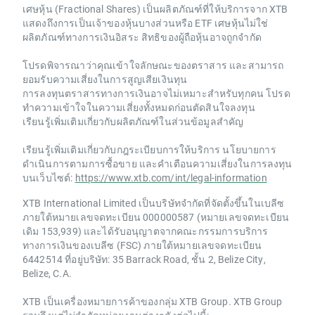
เศษหุ้น (Fractional Shares) เป็นผลิตภัณฑ์ที่ให้บริการจาก XTB
แสดงถึงการเป็นเจ้าของหุ้นบางส่วนหรือ ETF เศษหุ้นไม่ใช่
ผลิตภัณฑ์ทางการเงินอิสระ สิทธิของผู้ถือหุ้นอาจถูกจำกัด
โปรดพิจารณาว่าคุณเข้าใจลักษณะของตราสาร และสามารถ
ยอมรับความเสี่ยงในการสูญเสียเงินทุน
การลงทุนตราสารทางการเงินอาจไม่เหมาะสำหรับทุกคน โปรด
ทำความเข้าใจในความเสี่ยงทั้งหมดก่อนตัดสินใจลงทุน
เรียนรู้เพิ่มเติมเกี่ยวกับผลิตภัณฑ์ในส่วนข้อมูลสำคัญ
เรียนรู้เพิ่มเติมเกี่ยวกับกฎระเบียบการให้บริการ นโยบายการ
ดำเนินการตามการซื้อขาย และคำเตือนความเสี่ยงในการลงทุน
บนเว็บไซต์:
https://www.xtb.com/int/legal-information
XTB International Limited เป็นบริษัทจำกัดที่จัดตั้งขึ้นในเบลีซ
ภายใต้หมายเลขจดทะเบียน 000000587 (หมายเลขจดทะเบียน
เดิม 153,939) และได้รับอนุญาตจากคณะกรรมการบริการ
ทางการเงินของเบลีซ (FSC) ภายใต้หมายเลขจดทะเบียน
6442514 ที่อยู่บริษัท: 35 Barrack Road, ชั้น 2, Belize City,
Belize, C.A.
XTB เป็นเครื่องหมายการค้าของกลุ่ม XTB Group. XTB Group