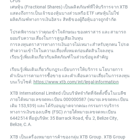
CFDs
เศษหุ้น (Fractional Shares) เป็นผลิตภัณฑ์ที่ให้บริการจาก XTB
แสดงถึงการเป็นเจ้าของหุ้นบางส่วนหรือ ETF เศษหุ้นไม่ใช่
ผลิตภัณฑ์ทางการเงินอิสระ สิทธิของผู้ถือหุ้นอาจถูกจำกัด
โปรดพิจารณาว่าคุณเข้าใจลักษณะของตราสาร และสามารถ
ยอมรับความเสี่ยงในการสูญเสียเงินทุน
การลงทุนตราสารทางการเงินอาจไม่เหมาะสำหรับทุกคน โปรด
ทำความเข้าใจในความเสี่ยงทั้งหมดก่อนตัดสินใจลงทุน
เรียนรู้เพิ่มเติมเกี่ยวกับผลิตภัณฑ์ในส่วนข้อมูลสำคัญ
เรียนรู้เพิ่มเติมเกี่ยวกับกฎระเบียบการให้บริการ นโยบายการ
ดำเนินการตามการซื้อขาย และคำเตือนความเสี่ยงในการลงทุน
บนเว็บไซต์:
https://www.xtb.com/int/legal-information
XTB International Limited เป็นบริษัทจำกัดที่จัดตั้งขึ้นในเบลีซ
ภายใต้หมายเลขจดทะเบียน 000000587 (หมายเลขจดทะเบียน
เดิม 153,939) และได้รับอนุญาตจากคณะกรรมการบริการ
ทางการเงินของเบลีซ (FSC) ภายใต้หมายเลขจดทะเบียน
6442514 ที่อยู่บริษัท: 35 Barrack Road, ชั้น 2, Belize City,
Belize, C.A.
XTB เป็นเครื่องหมายการค้าของกลุ่ม XTB Group. XTB Group