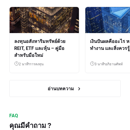
ลงทุนอสังหาริมทรัพย์ด้วย
เงินปันผลคืออะไร ห
REIT, ETF และหุ้น – คู่มือ
ทำงาน และสิ่งควรรู้
สำหรับมือใหม่
2 นาที
การลงทุน
3 นาที
อภิธานศัพท์
อ่านบทความ
FAQ
คุณมีคำถาม ?