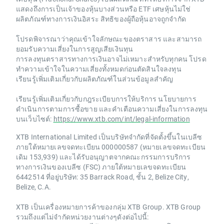
แสดงถึงการเป็นเจ้าของหุ้นบางส่วนหรือ ETF เศษหุ้นไม่ใช่
ผลิตภัณฑ์ทางการเงินอิสระ สิทธิของผู้ถือหุ้นอาจถูกจำกัด
โปรดพิจารณาว่าคุณเข้าใจลักษณะของตราสาร และสามารถ
ยอมรับความเสี่ยงในการสูญเสียเงินทุน
การลงทุนตราสารทางการเงินอาจไม่เหมาะสำหรับทุกคน โปรด
ทำความเข้าใจในความเสี่ยงทั้งหมดก่อนตัดสินใจลงทุน
เรียนรู้เพิ่มเติมเกี่ยวกับผลิตภัณฑ์ในส่วนข้อมูลสำคัญ
เรียนรู้เพิ่มเติมเกี่ยวกับกฎระเบียบการให้บริการ นโยบายการ
ดำเนินการตามการซื้อขาย และคำเตือนความเสี่ยงในการลงทุน
บนเว็บไซต์:
https://www.xtb.com/int/legal-information
XTB International Limited เป็นบริษัทจำกัดที่จัดตั้งขึ้นในเบลีซ
ภายใต้หมายเลขจดทะเบียน 000000587 (หมายเลขจดทะเบียน
เดิม 153,939) และได้รับอนุญาตจากคณะกรรมการบริการ
ทางการเงินของเบลีซ (FSC) ภายใต้หมายเลขจดทะเบียน
6442514 ที่อยู่บริษัท: 35 Barrack Road, ชั้น 2, Belize City,
Belize, C.A.
XTB เป็นเครื่องหมายการค้าของกลุ่ม XTB Group. XTB Group
รวมถึงแต่ไม่จำกัดหน่วยงานต่างๆดังต่อไปนี้: