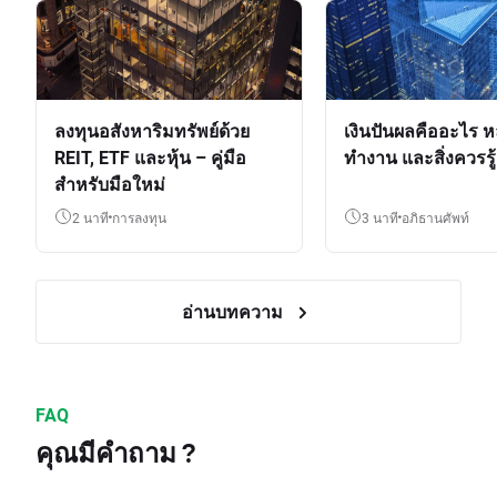
ลงทุนอสังหาริมทรัพย์ด้วย
เงินปันผลคืออะไร ห
REIT, ETF และหุ้น – คู่มือ
ทำงาน และสิ่งควรรู้
สำหรับมือใหม่
2 นาที
การลงทุน
3 นาที
อภิธานศัพท์
อ่านบทความ
FAQ
คุณมีคำถาม ?