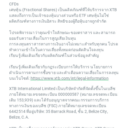
CFDs
เศษหุ้น (Fractional Shares) เป็นผลิตภัณฑ์ที่ให้บริการจาก XTB
แสดงถึงการเป็นเจ้าของหุ้นบางส่วนหรือ ETF เศษหุ้นไม่ใช่
ผลิตภัณฑ์ทางการเงินอิสระ สิทธิของผู้ถือหุ้นอาจถูกจำกัด
โปรดพิจารณาว่าคุณเข้าใจลักษณะของตราสาร และสามารถ
ยอมรับความเสี่ยงในการสูญเสียเงินทุน
การลงทุนตราสารทางการเงินอาจไม่เหมาะสำหรับทุกคน โปรด
ทำความเข้าใจในความเสี่ยงทั้งหมดก่อนตัดสินใจลงทุน
เรียนรู้เพิ่มเติมเกี่ยวกับผลิตภัณฑ์ในส่วนข้อมูลสำคัญ
เรียนรู้เพิ่มเติมเกี่ยวกับกฎระเบียบการให้บริการ นโยบายการ
ดำเนินการตามการซื้อขาย และคำเตือนความเสี่ยงในการลงทุน
บนเว็บไซต์:
https://www.xtb.com/int/legal-information
XTB International Limited เป็นบริษัทจำกัดที่จัดตั้งขึ้นในเบลีซ
ภายใต้หมายเลขจดทะเบียน 000000587 (หมายเลขจดทะเบียน
เดิม 153,939) และได้รับอนุญาตจากคณะกรรมการบริการ
ทางการเงินของเบลีซ (FSC) ภายใต้หมายเลขจดทะเบียน
6442514 ที่อยู่บริษัท: 35 Barrack Road, ชั้น 2, Belize City,
Belize, C.A.