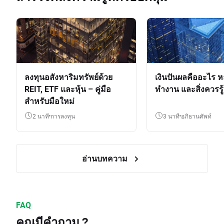
ลงทุนอสังหาริมทรัพย์ด้วย
เงินปันผลคืออะไร ห
REIT, ETF และหุ้น – คู่มือ
ทำงาน และสิ่งควรรู้
สำหรับมือใหม่
2 นาที
การลงทุน
3 นาที
อภิธานศัพท์
อ่านบทความ
FAQ
คุณมีคำถาม ?