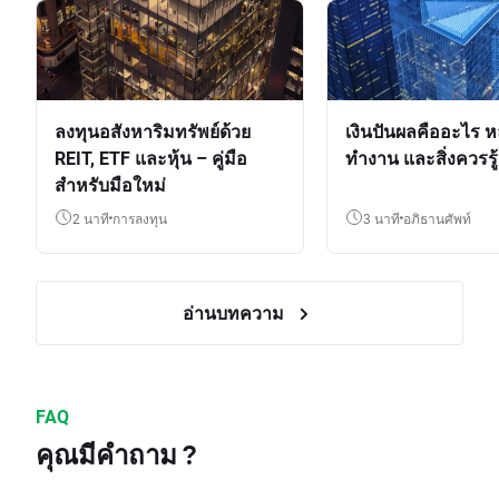
ลงทุนอสังหาริมทรัพย์ด้วย
เงินปันผลคืออะไร ห
REIT, ETF และหุ้น – คู่มือ
ทำงาน และสิ่งควรรู้
สำหรับมือใหม่
2 นาที
การลงทุน
3 นาที
อภิธานศัพท์
อ่านบทความ
FAQ
คุณมีคำถาม ?