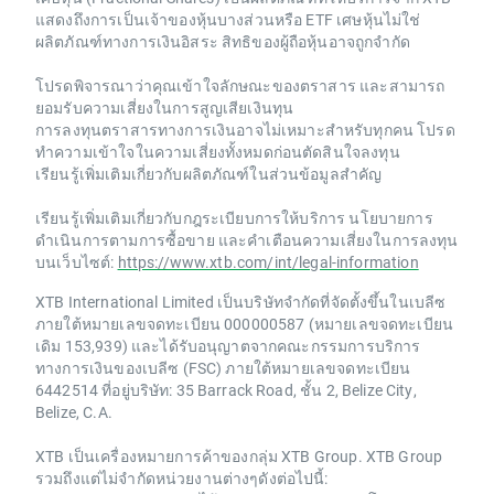
แสดงถึงการเป็นเจ้าของหุ้นบางส่วนหรือ ETF เศษหุ้นไม่ใช่
ผลิตภัณฑ์ทางการเงินอิสระ สิทธิของผู้ถือหุ้นอาจถูกจำกัด
โปรดพิจารณาว่าคุณเข้าใจลักษณะของตราสาร และสามารถ
ยอมรับความเสี่ยงในการสูญเสียเงินทุน
การลงทุนตราสารทางการเงินอาจไม่เหมาะสำหรับทุกคน โปรด
ทำความเข้าใจในความเสี่ยงทั้งหมดก่อนตัดสินใจลงทุน
เรียนรู้เพิ่มเติมเกี่ยวกับผลิตภัณฑ์ในส่วนข้อมูลสำคัญ
เรียนรู้เพิ่มเติมเกี่ยวกับกฎระเบียบการให้บริการ นโยบายการ
ดำเนินการตามการซื้อขาย และคำเตือนความเสี่ยงในการลงทุน
บนเว็บไซต์:
https://www.xtb.com/int/legal-information
XTB International Limited เป็นบริษัทจำกัดที่จัดตั้งขึ้นในเบลีซ
ภายใต้หมายเลขจดทะเบียน 000000587 (หมายเลขจดทะเบียน
เดิม 153,939) และได้รับอนุญาตจากคณะกรรมการบริการ
ทางการเงินของเบลีซ (FSC) ภายใต้หมายเลขจดทะเบียน
6442514 ที่อยู่บริษัท: 35 Barrack Road, ชั้น 2, Belize City,
Belize, C.A.
XTB เป็นเครื่องหมายการค้าของกลุ่ม XTB Group. XTB Group
รวมถึงแต่ไม่จำกัดหน่วยงานต่างๆดังต่อไปนี้: